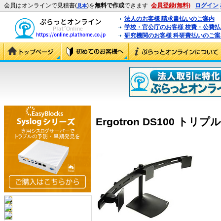
会員はオンラインで見積書(
)を
無料で作成
できます
会員登録(無料)
ログイン
見本
法人のお客様 請求書払いのご案内
学校・官公庁のお客様 校費・公費
研究機関のお客様 科研費払いのご案
Ergotron DS100 トリプル