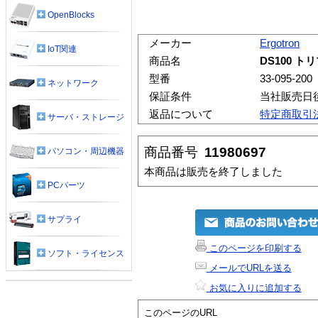
OpenBlocks
メーカー
Ergotron
IoT関連
商品名
DS100 
型番
33-095-200
ネットワーク
保証条件
当社販売日
返品について
特定商取引
サーバ・ストレージ
商品番号
11980697
パソコン・周辺機器
本商品は販売を終了しました
PCパーツ
サプライ
このページを印刷する
ソフト・ライセンス
メールでURLを送る
お気に入りに追加する
このページのURL