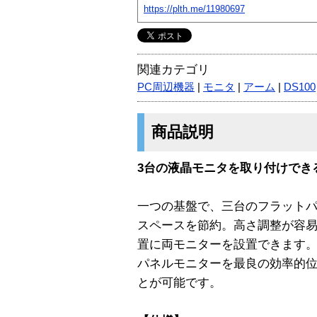
https://plth.me/11980697
関連カテゴリ
PC周辺機器
|
モニタ
|
アーム
|
DS100
商品説明
3台の液晶モニタを取り付けでき
一つの基盤で、三台のフラット
スペースを節約。高さ調整が容
置に両モニターを設置できます
パネルモニターを最良の効率的
とが可能です。