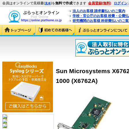
会員はオンラインで見積書(
)を
無料で作成
できます
会員登録(無料)
ログイン
見本
法人のお客様 請求書払いのご案内
学校・官公庁のお客様 校費・公費
研究機関のお客様 科研費払いのご案
Sun Microsystems X6762
1000 (X6762A)