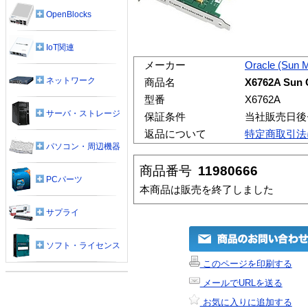
OpenBlocks
IoT関連
メーカー
Oracle (Sun 
ネットワーク
商品名
X6762A Sun C
型番
X6762A
サーバ・ストレージ
保証条件
当社販売日後
返品について
特定商取引法
パソコン・周辺機器
商品番号
11980666
PCパーツ
本商品は販売を終了しました
サプライ
ソフト・ライセンス
このページを印刷する
メールでURLを送る
お気に入りに追加する