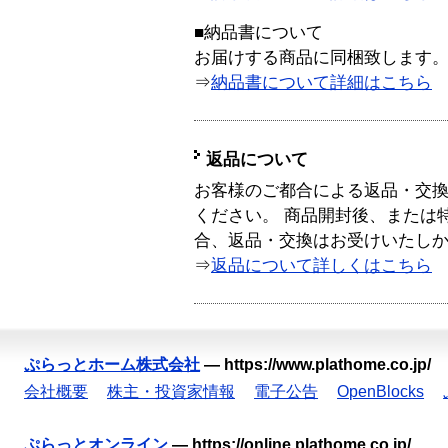
■納品書について
お届けする商品に同梱致します
⇒
納品書について詳細はこちら
返品について
お客様のご都合による返品・交
ください。 商品開封後、または
合、返品・交換はお受けいたし
⇒
返品について詳しくはこちら
ぷらっとホーム株式会社
—
https://www.plathome.co.jp/
会社概要
株主・投資家情報
電子公告
OpenBlocks
ぷらっとオンライン
—
https://online.plathome.co.jp/