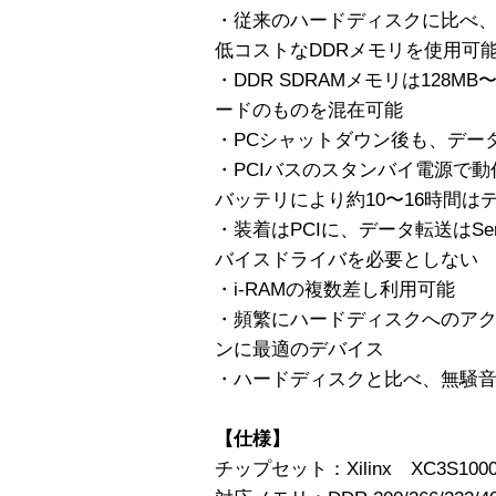
・従来のハードディスクに比べ
低コストなDDRメモリを使用可
・DDR SDRAMメモリは128M
ードのものを混在可能
・PCシャットダウン後も、デー
・PCIバスのスタンバイ電源で
バッテリにより約10〜16時間は
・装着はPCIに、データ転送はSer
バイスドライバを必要としない
・i-RAMの複数差し利用可能
・頻繁にハードディスクへのア
ンに最適のデバイス
・ハードディスクと比べ、無騒
【仕様】
チップセット：Xilinx XC3S100