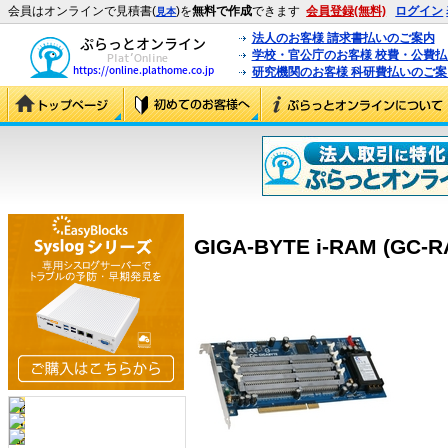
会員はオンラインで見積書(
)を
無料で作成
できます
会員登録(無料)
ログイン
見本
法人のお客様 請求書払いのご案内
学校・官公庁のお客様 校費・公費
研究機関のお客様 科研費払いのご案
GIGA-BYTE i-RAM (GC-R