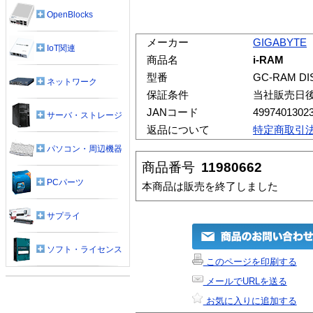
OpenBlocks
メーカー
GIGABYTE
IoT関連
商品名
i-RAM
型番
GC-RAM DI
ネットワーク
保証条件
当社販売日
JANコード
4997401302
サーバ・ストレージ
返品について
特定商取引
パソコン・周辺機器
商品番号
11980662
PCパーツ
本商品は販売を終了しました
サプライ
ソフト・ライセンス
このページを印刷する
メールでURLを送る
お気に入りに追加する