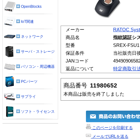
OpenBlocks
IoT関連
メーカー
RATOC Sys
ネットワーク
商品名
指紋認証シ
型番
SREX-FSU1
サーバ・ストレージ
保証条件
当社販売日
JANコード
4949090658
パソコン・周辺機器
返品について
特定商取引
PCパーツ
商品番号
11980652
本商品は販売を終了しました
サプライ
ソフト・ライセンス
このページを印刷する
メールでURLを送る