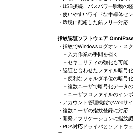
・USB接続、バスパワー駆動の
・使いやすいワイドな半導体セ
・環境に配慮した鉛フリー対応
指紋認証ソフトウェア OmniPas
・指紋でWindowsログオン・
－入力作業の手間を省く
－セキュリティの強化も可能
・認証と合わせたファイル暗号
－便利なフォルダ単位の暗号
－複数ユーザで暗号化データの
－ユーザプロファイルのインポ
・アカウント管理機能でWebサ
・複数ユーザの指紋登録に対応
・開発アプリケーションに指紋
・PDA対応ドライバとソフトウェ