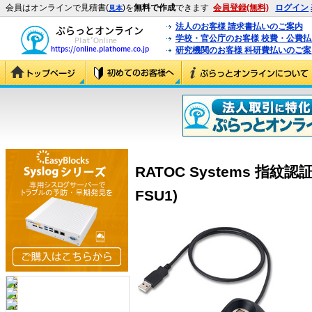
会員はオンラインで見積書(
)を
無料で作成
できます
会員登録(無料)
ログイン
見本
法人のお客様 請求書払いのご案内
学校・官公庁のお客様 校費・公費
研究機関のお客様 科研費払いのご案
RATOC Systems 指紋
FSU1)