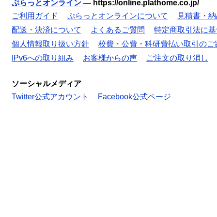
ぷらっとオンライン
—
https://online.plathome.co.jp/
ご利用ガイド
ぷらっとオンラインについて
見積書・納
配送・決済について
よくあるご質問
特定商取引法に基
個人情報取り扱い方針
校費・公費・科研費払い取引のご
IPv6への取り組み
お客様からの声
ご注文の取り消し
ソーシャルメディア
Twitter公式アカウント
Facebook公式ページ