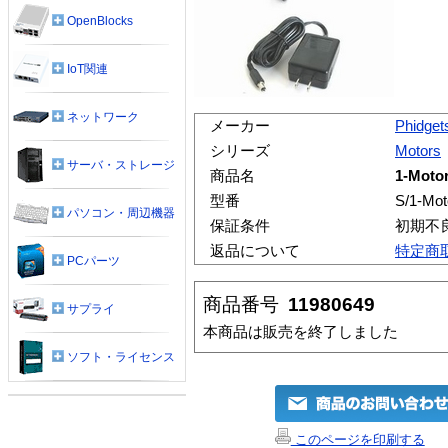
OpenBlocks
IoT関連
ネットワーク
メーカー
Phidget
シリーズ
Motors
サーバ・ストレージ
商品名
1-Motor
型番
S/1-Mot
パソコン・周辺機器
保証条件
初期不
返品について
特定商
PCパーツ
商品番号
11980649
サプライ
本商品は販売を終了しました
ソフト・ライセンス
このページを印刷する