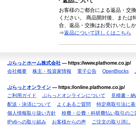
返品について
お客様のご都合による返品・交
ください。 商品開封後、または
合、返品・交換はお受けいたし
⇒
返品について詳しくはこちら
ぷらっとホーム株式会社
—
https://www.plathome.co.jp/
会社概要
株主・投資家情報
電子公告
OpenBlocks
ぷらっとオンライン
—
https://online.plathome.co.jp/
ご利用ガイド
ぷらっとオンラインについて
見積書・納
配送・決済について
よくあるご質問
特定商取引法に基
個人情報取り扱い方針
校費・公費・科研費払い取引のご
IPv6への取り組み
お客様からの声
ご注文の取り消し