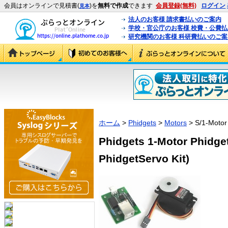
会員はオンラインで見積書(
)を
無料で作成
できます
会員登録(無料)
ログイン
見本
法人のお客様 請求書払いのご案内
学校・官公庁のお客様 校費・公費
研究機関のお客様 科研費払いのご案
ホーム
>
Phidgets
>
Motors
> S/1-Motor 
Phidgets 1-Motor Phidget
PhidgetServo Kit)