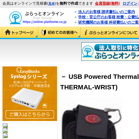
会員はオンラインで見積書(
)を
無料で作成
できます
会員登録(無料)
ログイン
見本
法人のお客様 請求書払いのご案内
学校・官公庁のお客様 校費・公費
研究機関のお客様 科研費払いのご案
－ USB Powered Thermal 
THERMAL-WRIST)