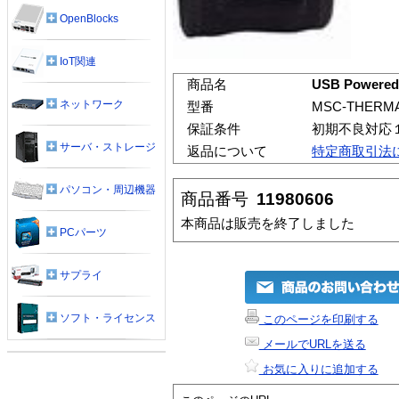
OpenBlocks
IoT関連
商品名
USB Powered 
ネットワーク
型番
MSC-THERMA
保証条件
初期不良対応
サーバ・ストレージ
返品について
特定商取引法
パソコン・周辺機器
商品番号
11980606
本商品は販売を終了しました
PCパーツ
サプライ
ソフト・ライセンス
このページを印刷する
メールでURLを送る
お気に入りに追加する