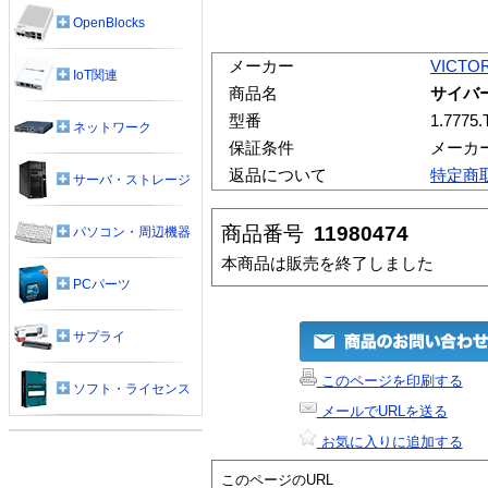
OpenBlocks
メーカー
VICTO
IoT関連
商品名
サイバー
型番
1.7775.
ネットワーク
保証条件
メーカ
返品について
特定商
サーバ・ストレージ
商品番号
11980474
パソコン・周辺機器
本商品は販売を終了しました
PCパーツ
サプライ
このページを印刷する
ソフト・ライセンス
メールでURLを送る
お気に入りに追加する
このページのURL