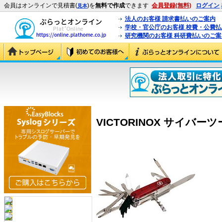
会員はオンラインで見積書(
)を
無料で作成
できます
会員登録(無料)
ログイン
見本
法人のお客様 請求書払いのご案内
学校・官公庁のお客様 校費・公費
研究機関のお客様 科研費払いのご案
VICTORINOX サイバーツール 