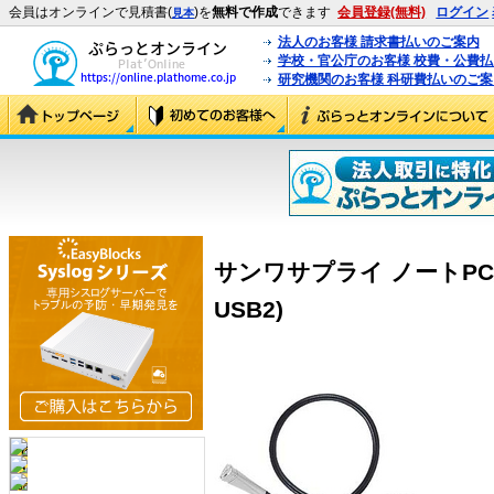
会員はオンラインで見積書(
)を
無料で作成
できます
会員登録(無料)
ログイン
見本
法人のお客様 請求書払いのご案内
学校・官公庁のお客様 校費・公費
研究機関のお客様 科研費払いのご案
サンワサプライ ノートPC用
USB2)