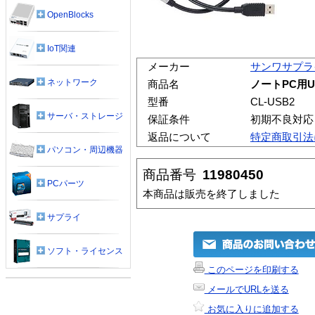
OpenBlocks
IoT関連
メーカー
サンワサプラ
ネットワーク
商品名
ノートPC用
型番
CL-USB2
サーバ・ストレージ
保証条件
初期不良対応
返品について
特定商取引法
パソコン・周辺機器
商品番号
11980450
PCパーツ
本商品は販売を終了しました
サプライ
ソフト・ライセンス
このページを印刷する
メールでURLを送る
お気に入りに追加する