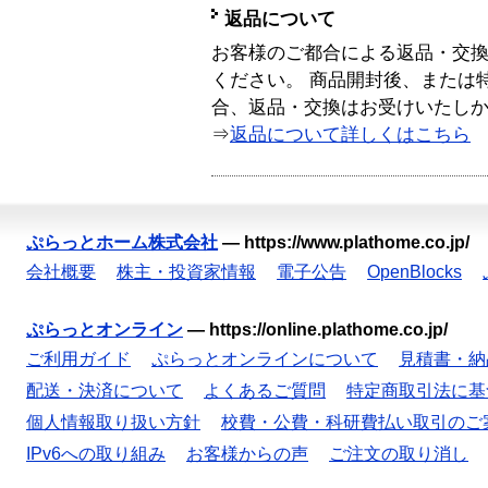
返品について
お客様のご都合による返品・交
ください。 商品開封後、または
合、返品・交換はお受けいたし
⇒
返品について詳しくはこちら
ぷらっとホーム株式会社
—
https://www.plathome.co.jp/
会社概要
株主・投資家情報
電子公告
OpenBlocks
ぷらっとオンライン
—
https://online.plathome.co.jp/
ご利用ガイド
ぷらっとオンラインについて
見積書・納
配送・決済について
よくあるご質問
特定商取引法に基
個人情報取り扱い方針
校費・公費・科研費払い取引のご
IPv6への取り組み
お客様からの声
ご注文の取り消し