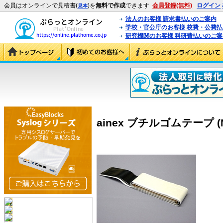
会員はオンラインで見積書(
)を
無料で作成
できます
会員登録(無料)
ログイン
見本
法人のお客様 請求書払いのご案内
学校・官公庁のお客様 校費・公費
研究機関のお客様 科研費払いのご案
ainex ブチルゴムテープ (M