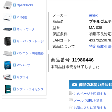
OpenBlocks
メーカー
ainex
IoT関連
商品名
ブチルゴムテ
型番
MA-038
ネットワーク
保証条件
初期不良対応
JANコード
49379259078
サーバ・ストレージ
返品について
特定商取引法
パソコン・周辺機器
商品番号
11980446
PCパーツ
本商品は販売を終了しました
サプライ
ソフト・ライセンス
このページを印刷する
メールでURLを送る
お気に入りに追加する