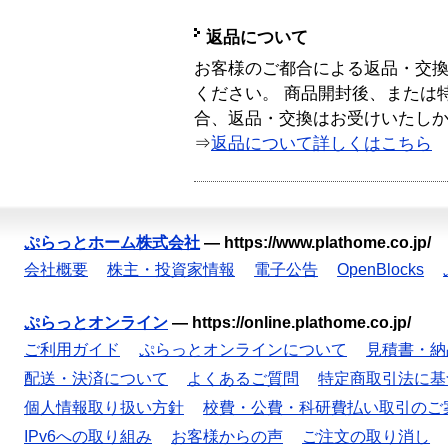
返品について
お客様のご都合による返品・交
ください。 商品開封後、または
合、返品・交換はお受けいたし
⇒
返品について詳しくはこちら
ぷらっとホーム株式会社
—
https://www.plathome.co.jp/
会社概要
株主・投資家情報
電子公告
OpenBlocks
ぷらっとオンライン
—
https://online.plathome.co.jp/
ご利用ガイド
ぷらっとオンラインについて
見積書・納
配送・決済について
よくあるご質問
特定商取引法に基
個人情報取り扱い方針
校費・公費・科研費払い取引のご
IPv6への取り組み
お客様からの声
ご注文の取り消し