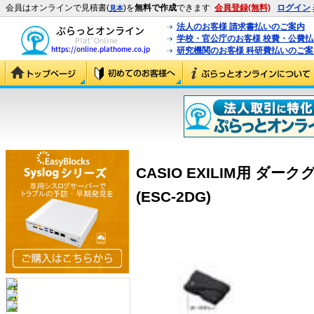
会員はオンラインで見積書(
)を
無料で作成
できます
会員登録(無料)
ログイン
見本
法人のお客様 請求書払いのご案内
学校・官公庁のお客様 校費・公費
研究機関のお客様 科研費払いのご案
CASIO EXILIM用 ダ
(ESC-2DG)