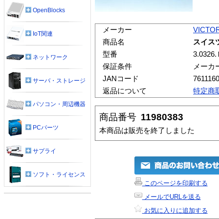
OpenBlocks
メーカー
VICTO
IoT関連
商品名
スイス
型番
3.0326
ネットワーク
保証条件
メーカ
JANコード
761116
サーバ・ストレージ
返品について
特定商
パソコン・周辺機器
商品番号
11980383
PCパーツ
本商品は販売を終了しました
サプライ
ソフト・ライセンス
このページを印刷する
メールでURLを送る
お気に入りに追加する