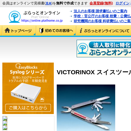
会員はオンラインで見積書(
)を
無料で作成
できます
会員登録(無料)
ログイン
見本
法人のお客様 請求書払いのご案内
学校・官公庁のお客様 校費・公費
研究機関のお客様 科研費払いのご案
VICTORINOX スイスツール 