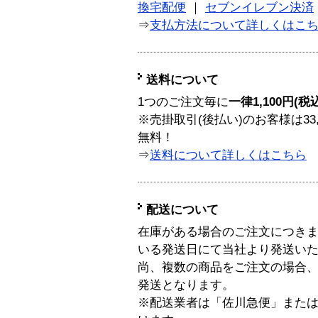
換宅配便
｜
セブンイレブン決済
⇒
支払方法について詳しくはこ
送料について
1つのご注文毎に
一律1,100円(税
※売掛取引(後払い)のお客様は33
無料！
⇒
送料について詳しくはこちら
配送について
在庫がある場合のご注文につき
いる発送日にて当社より発送い
尚、複数の商品をご注文の場合
発送となります。
※配送業者は「佐川急便」また