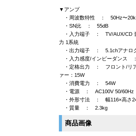
▼アンプ
・周波数特性 ： 50Hz〜20kH
・SN比 ： 55dB
・入力端子 ： TV/AUX/CD 
力 1系統
・出力端子 ： 5.1chアナロ
・入力感度/インピーダンス ： 3
・定格出力 ： フロント/リア/
ァー：15W
・消費電力 ： 54W
・電源 ： AC100V 50/60Hz
・外形寸法 ： 幅116×高さ24
・質量 ： 2.3kg
商品画像