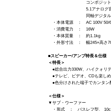
コンポジット映像出
5.1アナログ音声出
同軸デジタル音声出
・本体電源 ： AC 100V 50/6
・消費電力 ： 16W
・本体質量 ： 約1.1kg
・外形寸法 ： 幅245×高さ70
■スピーカー/アンプ特長＆仕様
＜特長＞
●総合出力330W、ハイクォリ
●テレビ、ビデオ、CDも楽し
●色分けされた端子でカンタン
＜仕様＞
▼サブ・ウーファー
・形式 ： バスレフ型、 10c