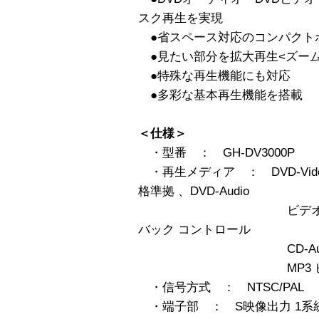
スク再生を実現
●省スペース対応のコンパクト
●見たい部分を拡大再生<ズーム
●特殊な再生機能にも対応
●多彩な基本再生機能を搭載
＜仕様＞
・型番 ： GH-DV3000P
・再生メディア ： DVD-Video
格準拠 、DVD-Audio
ビデオCD 1.0/1.1
バック コントロール
CD-Audio CD-D
MP3 ビットレート12
・信号方式 ： NTSC/PAL
・端子部 ： S映像出力 1系