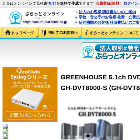
会員はオンラインで見積書(
)を
無料で作成
できます
会員登録(無料)
ログイン
見本
法人のお客様 請求書払いのご案内
学校・官公庁のお客様 校費・公費
研究機関のお客様 科研費払いのご案
GREENHOUSE 5.1c
GH-DVT8000-S (GH-DVT8