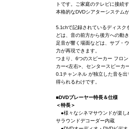
トです。ご家庭のテレビに接続
本格的なDVDシアターシステム
5.1chで記録されているディス
どは、音の前方から後方への動
足音が響く場面などは、サブ・
力が再現できます。
つまり、6つのスピーカー フロ
カー<左右>、センタースピーカ
0.1チャンネル が独立した音を
得られるわけです。
■DVDプレーヤー特長＆仕様
＜特長＞
●様々なシネマサウンドが楽しめ
サラウンドデコーダー内蔵
●DVDオーディオ・DVDビデオ