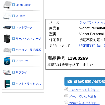
OpenBlocks
IoT関連
メーカー
ジャパンメディ
ネットワーク
商品名
V-chat Per
型番
V-chat Personal
サーバ・ストレージ
保証条件
初期不良対応１
返品について
特定商取引法に
パソコン・周辺機器
商品番号
11980269
PCパーツ
本商品は販売を終了しました
サプライ
ソフト・ライセンス
このページを印刷する
メールでURLを送る
お気に入りに追加する