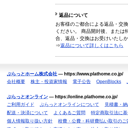
返品について
お客様のご都合による返品・交
ください。 商品開封後、または
合、返品・交換はお受けいたし
⇒
返品について詳しくはこちら
ぷらっとホーム株式会社
—
https://www.plathome.co.jp/
会社概要
株主・投資家情報
電子公告
OpenBlocks
ぷらっとオンライン
—
https://online.plathome.co.jp/
ご利用ガイド
ぷらっとオンラインについて
見積書・納
配送・決済について
よくあるご質問
特定商取引法に基
個人情報取り扱い方針
校費・公費・科研費払い取引のご