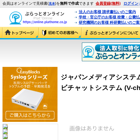
会員はオンラインで見積書(
)を
無料で作成
できます
会員登録(無料)
ログイン
見本
法人のお客様 請求書払いのご案内
学校・官公庁のお客様 校費・公費
研究機関のお客様 科研費払いのご案
ジャパンメディアシステム V-
ビチャットシステム (V-chat 