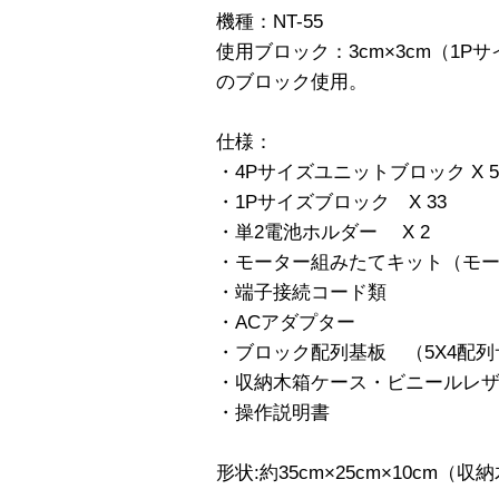
機種：NT-55
使用ブロック：3cm×3cm（1Pサ
のブロック使用。
仕様：
・4Pサイズユニットブロック X 5
・1Pサイズブロック X 33
・単2電池ホルダー X 2
・モーター組みたてキット（モー
・端子接続コード類
・ACアダプター
・ブロック配列基板 （5X4配
・収納木箱ケース・ビニールレ
・操作説明書
形状:約35cm×25cm×10cm