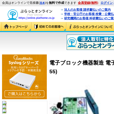
会員はオンラインで見積書(
)を
無料で作成
できます
会員登録(無料)
ログイン
見本
法人のお客様 請求書払いのご案内
学校・官公庁のお客様 校費・公費
研究機関のお客様 科研費払いのご案
電子ブロック機器製造 電子
55)