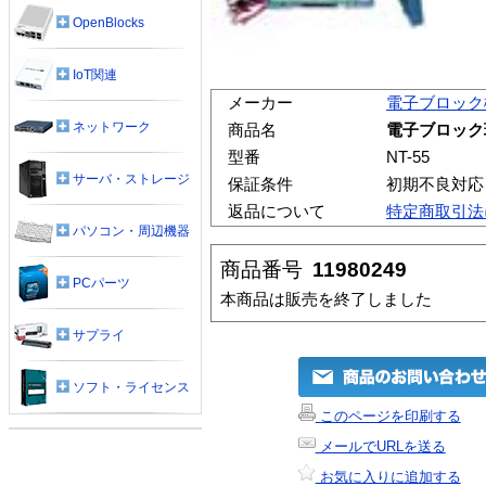
OpenBlocks
IoT関連
メーカー
電子ブロック
ネットワーク
商品名
電子ブロック
型番
NT-55
サーバ・ストレージ
保証条件
初期不良対応
返品について
特定商取引法
パソコン・周辺機器
商品番号
11980249
PCパーツ
本商品は販売を終了しました
サプライ
ソフト・ライセンス
このページを印刷する
メールでURLを送る
お気に入りに追加する