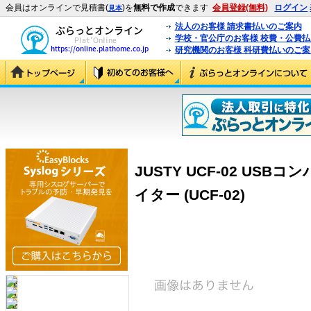
会員はオンラインで見積書(
)を
無料で作成
できます
会員登録(無料)
ログイン
見本
法人のお客様 請求書払いのご案内
学校・官公庁のお客様 校費・公費
研究機関のお客様 科研費払いのご案
JUSTY UCF-02 U
イター (UCF-02)