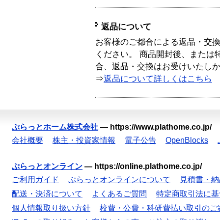
返品について
お客様のご都合による返品・交
ください。 商品開封後、または
合、返品・交換はお受けいたし
⇒
返品について詳しくはこちら
ぷらっとホーム株式会社
—
https://www.plathome.co.jp/
会社概要
株主・投資家情報
電子公告
OpenBlocks
ぷらっとオンライン
—
https://online.plathome.co.jp/
ご利用ガイド
ぷらっとオンラインについて
見積書・納
配送・決済について
よくあるご質問
特定商取引法に基
個人情報取り扱い方針
校費・公費・科研費払い取引のご