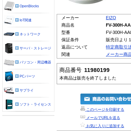
OpenBlocks
メーカー
EIZO
IoT関連
商品名
FV-300H-AA
型番
FV-300H-AA
ネットワーク
保証条件
販売日より
返品について
特定商取引
サーバ・ストレージ
関連
メーカー商
パソコン・周辺機器
商品番号
11980199
PCパーツ
本商品は販売を終了しました
サプライ
ソフト・ライセンス
このページを印刷する
メールでURLを送る
お気に入りに追加する