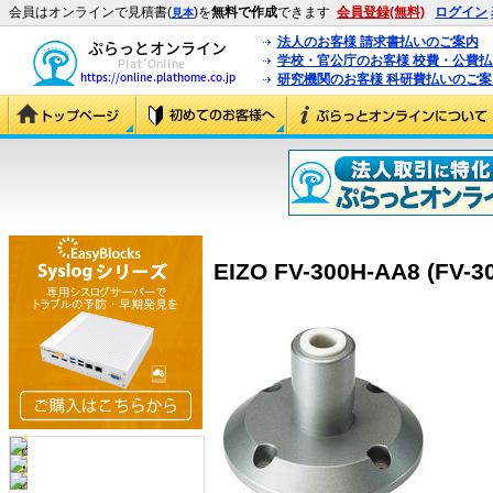
会員はオンラインで見積書(
)を
無料で作成
できます
会員登録(無料)
ログイン
見本
法人のお客様 請求書払いのご案内
学校・官公庁のお客様 校費・公費
研究機関のお客様 科研費払いのご案
EIZO FV-300H-AA8 (FV-3