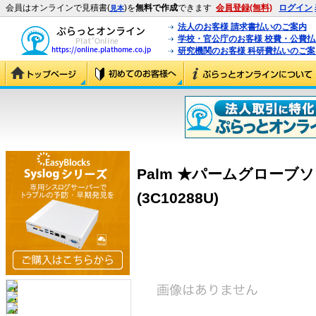
会員はオンラインで見積書(
)を
無料で作成
できます
会員登録(無料)
ログイン
見本
法人のお客様 請求書払いのご案内
学校・官公庁のお客様 校費・公費
研究機関のお客様 科研費払いのご案
Palm ★パームグローブ
(3C10288U)