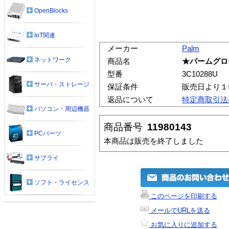
OpenBlocks
IoT関連
メーカー
Palm
ネットワーク
商品名
★パームグロ
型番
3C10288U
サーバ・ストレージ
保証条件
販売日より１
返品について
特定商取引法
パソコン・周辺機器
商品番号
11980143
PCパーツ
本商品は販売を終了しました
サプライ
ソフト・ライセンス
このページを印刷する
メールでURLを送る
お気に入りに追加する