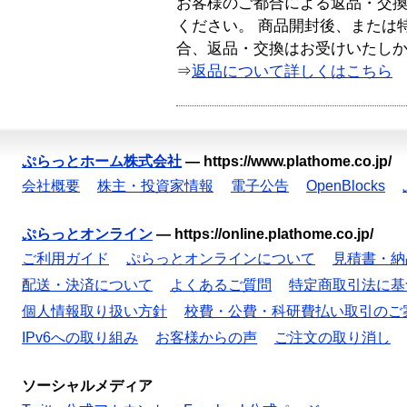
お客様のご都合による返品・交
ください。 商品開封後、または
合、返品・交換はお受けいたし
⇒
返品について詳しくはこちら
ぷらっとホーム株式会社
—
https://www.plathome.co.jp/
会社概要
株主・投資家情報
電子公告
OpenBlocks
ぷらっとオンライン
—
https://online.plathome.co.jp/
ご利用ガイド
ぷらっとオンラインについて
見積書・納
配送・決済について
よくあるご質問
特定商取引法に基
個人情報取り扱い方針
校費・公費・科研費払い取引のご
IPv6への取り組み
お客様からの声
ご注文の取り消し
ソーシャルメディア