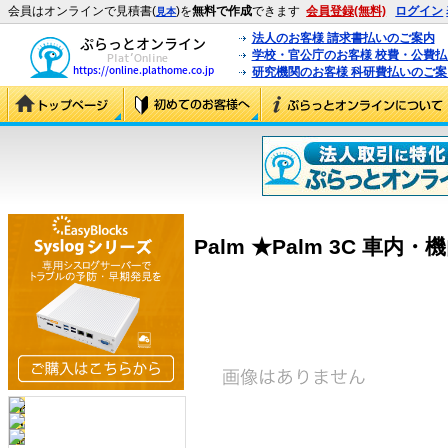
会員はオンラインで見積書(
)を
無料で作成
できます
会員登録(無料)
ログイン
見本
法人のお客様 請求書払いのご案内
学校・官公庁のお客様 校費・公費
研究機関のお客様 科研費払いのご案
Palm ★Palm 3C 車内・