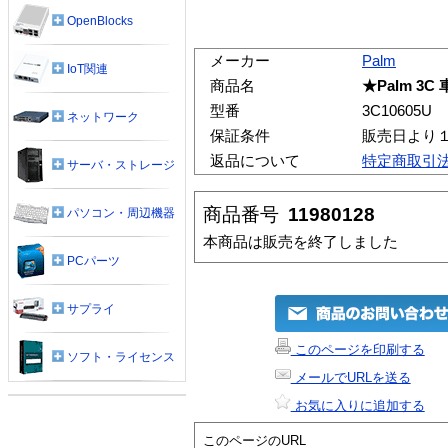
OpenBlocks
メーカー
Palm
IoT関連
商品名
★Palm 3
型番
3C10605U
ネットワーク
保証条件
販売日より
返品について
特定商取引
サーバ・ストレージ
商品番号
11980128
パソコン・周辺機器
本商品は販売を終了しました
PCパーツ
サプライ
このページを印刷する
ソフト・ライセンス
メールでURLを送る
お気に入りに追加する
このページのURL