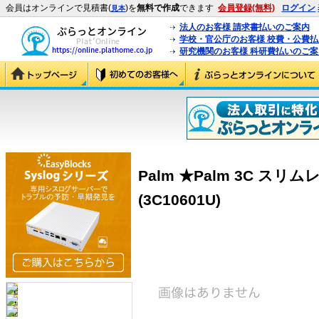
会員はオンラインで見積書(
)を
無料で作成
できます
会員登録(無料)
ログイン
見本
法人のお客様 請求書払いのご案内
学校・官公庁のお客様 校費・公費
研究機関のお客様 科研費払いのご案
Palm ★Palm 3C ス
(3C10601U)