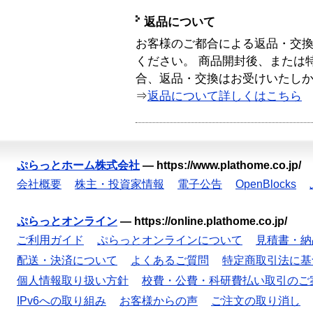
返品について
お客様のご都合による返品・交
ください。 商品開封後、または
合、返品・交換はお受けいたし
⇒
返品について詳しくはこちら
ぷらっとホーム株式会社
—
https://www.plathome.co.jp/
会社概要
株主・投資家情報
電子公告
OpenBlocks
ぷらっとオンライン
—
https://online.plathome.co.jp/
ご利用ガイド
ぷらっとオンラインについて
見積書・納
配送・決済について
よくあるご質問
特定商取引法に基
個人情報取り扱い方針
校費・公費・科研費払い取引のご
IPv6への取り組み
お客様からの声
ご注文の取り消し