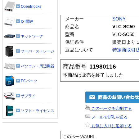
OpenBlocks
メーカー
SONY
IoT関連
商品名
VLC-SC5
型番
VLC-SC50
ネットワーク
保証条件
販売日より
返品について
特定商取引
サーバ・ストレージ
商品番号
11980116
パソコン・周辺機器
本商品は販売を終了しました
PCパーツ
サプライ
このページを印刷する
ソフト・ライセンス
メールでURLを送る
お気に入りに追加する
このページのURL