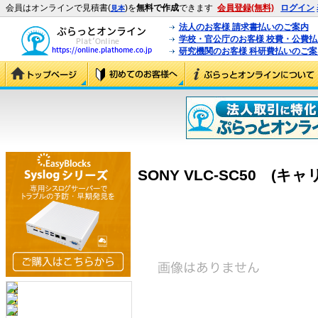
会員はオンラインで見積書(
)を
無料で作成
できます
会員登録(無料)
ログイン
見本
法人のお客様 請求書払いのご案内
学校・官公庁のお客様 校費・公費
研究機関のお客様 科研費払いのご案
SONY VLC-SC50 (キャ