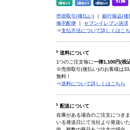
売掛取引(後払い)
｜
銀行振込(後
換宅配便
｜
セブンイレブン決済
⇒
支払方法について詳しくはこ
送料について
1つのご注文毎に
一律1,100円(税
※売掛取引(後払い)のお客様は33
無料！
⇒
送料について詳しくはこちら
配送について
在庫がある場合のご注文につき
いる発送日にて当社より発送い
尚、複数の商品をご注文の場合