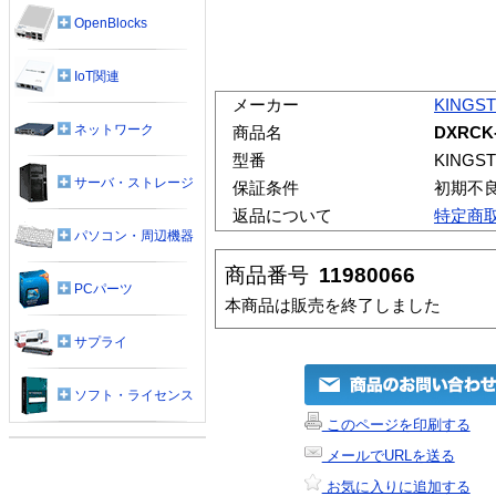
OpenBlocks
IoT関連
メーカー
KINGS
ネットワーク
商品名
DXRCK
型番
KINGST
サーバ・ストレージ
保証条件
初期不
返品について
特定商
パソコン・周辺機器
商品番号
11980066
PCパーツ
本商品は販売を終了しました
サプライ
ソフト・ライセンス
このページを印刷する
メールでURLを送る
お気に入りに追加する