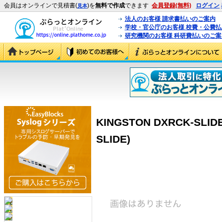
会員はオンラインで見積書(
)を
無料で作成
できます
会員登録(無料)
ログイン
見本
法人のお客様 請求書払いのご案内
学校・官公庁のお客様 校費・公費
研究機関のお客様 科研費払いのご案
KINGSTON DXRCK-SLIDE
SLIDE)