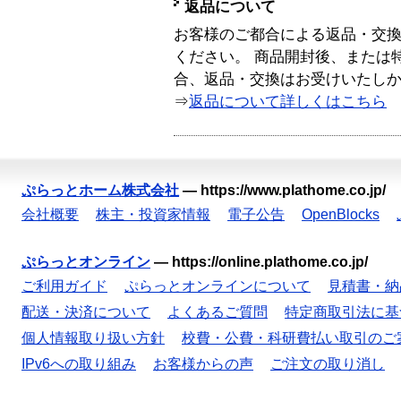
返品について
お客様のご都合による返品・交
ください。 商品開封後、または
合、返品・交換はお受けいたし
⇒
返品について詳しくはこちら
ぷらっとホーム株式会社
—
https://www.plathome.co.jp/
会社概要
株主・投資家情報
電子公告
OpenBlocks
ぷらっとオンライン
—
https://online.plathome.co.jp/
ご利用ガイド
ぷらっとオンラインについて
見積書・納
配送・決済について
よくあるご質問
特定商取引法に基
個人情報取り扱い方針
校費・公費・科研費払い取引のご
IPv6への取り組み
お客様からの声
ご注文の取り消し