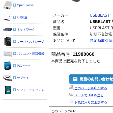
OpenBlocks
メーカー
USBBLAST
IoT関連
商品名
USBBLAST R
型番
USBBLAST R
ネットワーク
保証条件
初期不良対応
返品について
特定商取引法
サーバ・ストレージ
商品番号
11980060
パソコン・周辺機器
本商品は販売を終了しました
PCパーツ
サプライ
このページを印刷する
ソフト・ライセンス
メールでURLを送る
お気に入りに追加する
このページのURL