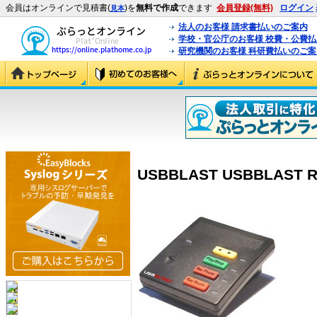
会員はオンラインで見積書(
)を
無料で作成
できます
会員登録(無料)
ログイン
見本
法人のお客様 請求書払いのご案内
学校・官公庁のお客様 校費・公費
研究機関のお客様 科研費払いのご案
USBBLAST USBBLAST R-