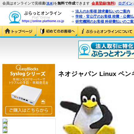
会員はオンラインで見積書(
)を
無料で作成
できます
会員登録(無料)
ログイン
見本
法人のお客様 請求書払いのご案内
学校・官公庁のお客様 校費・公費
研究機関のお客様 科研費払いのご案
ネオジャパン Linux ペンギ