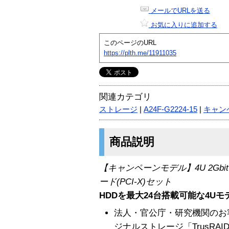
メールでURLを送る
お気に入りに追加する
このページのURL
https://plth.me/11911035
関連カテゴリ
ストレージ
|
A24F-G2224-15
|
キャン
商品説明
【キャンペーンモデル】4U 2Gbit F
ード(PCI-X)セット
HDDを最大24台搭載可能な4Uモ
法人・官公庁・研究機関のお
ジナルストレージ「TrusRA