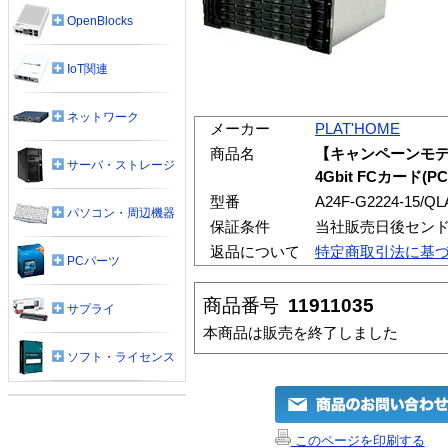
OpenBlocks
IoT関連
ネットワーク
メーカー
PLAT'HOME
商品名
【キャンペーンモデル】
サーバ・ストレージ
4Gbit FCカード(P
型番
A24F-G2224-15/QL
パソコン・周辺機器
保証条件
当社販売日後セン
返品について
特定商取引法に基
PCパーツ
商品番号
11911035
サプライ
本商品は販売を終了しました
ソフト・ライセンス
このページを印刷する