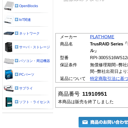
OpenBlocks
IoT関連
ネットワーク
メーカー
PLAT'HOME
商品名
TrusRAID Serie
サーバ・ストレージ
ル」
型番
RPI-300SS16WS12
パソコン・周辺機器
保証条件
無償修理期間--弊
間--弊社出荷日よ
PCパーツ
返品について
特定商取引法に基
サプライ
商品番号
11910951
本商品は販売を終了しました
ソフト・ライセンス