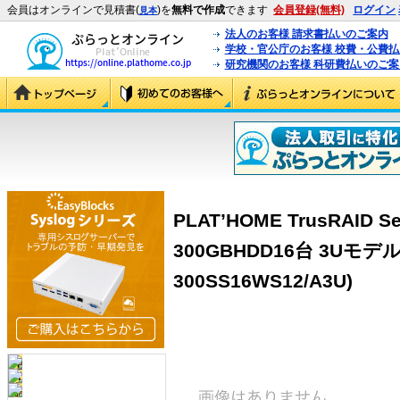
会員はオンラインで見積書(
)を
無料で作成
できます
会員登録(無料)
ログイン
見本
法人のお客様 請求書払いのご案内
学校・官公庁のお客様 校費・公費
研究機関のお客様 科研費払いのご案
PLAT’HOME TrusRAID S
300GBHDD16台 3Uモデル」
300SS16WS12/A3U)