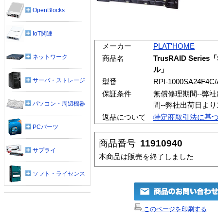
OpenBlocks
IoT関連
メーカー
PLAT'HOME
ネットワーク
商品名
TrusRAID Serie
ル」
サーバ・ストレージ
型番
RPI-1000SA24F4C
保証条件
無償修理期間--弊
パソコン・周辺機器
間--弊社出荷日よ
返品について
特定商取引法に基
PCパーツ
商品番号
11910940
サプライ
本商品は販売を終了しました
ソフト・ライセンス
このページを印刷する