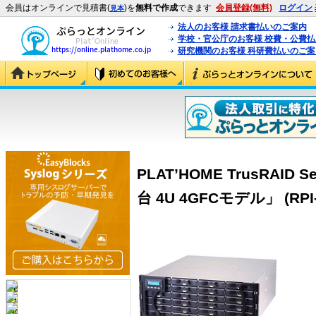
会員はオンラインで見積書(
)を
無料で作成
できます
会員登録(無料)
ログイン
見本
法人のお客様 請求書払いのご案内
学校・官公庁のお客様 校費・公費
研究機関のお客様 科研費払いのご案
PLAT’HOME TrusRAID S
台 4U 4GFCモデル」 (RPI-