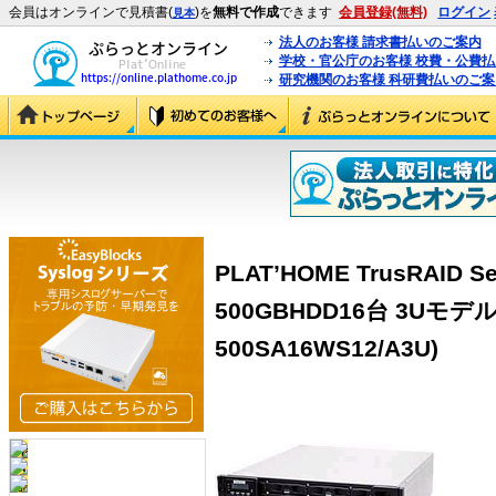
会員はオンラインで見積書(
)を
無料で作成
できます
会員登録(無料)
ログイン
見本
法人のお客様 請求書払いのご案内
学校・官公庁のお客様 校費・公費
研究機関のお客様 科研費払いのご案
PLAT’HOME TrusRAID S
500GBHDD16台 3Uモデル」
500SA16WS12/A3U)