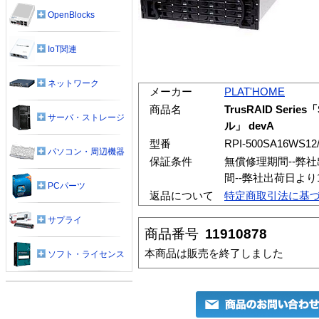
OpenBlocks
IoT関連
ネットワーク
メーカー
PLAT'HOME
商品名
TrusRAID Serie
サーバ・ストレージ
ル」 devA
型番
RPI-500SA16WS12
パソコン・周辺機器
保証条件
無償修理期間--弊
間--弊社出荷日よ
PCパーツ
返品について
特定商取引法に基
サプライ
商品番号
11910878
本商品は販売を終了しました
ソフト・ライセンス