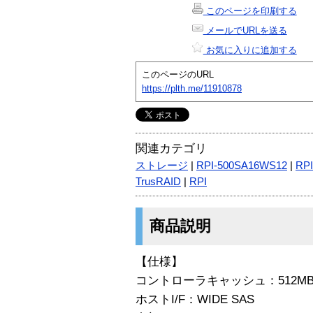
このページを印刷する
メールでURLを送る
お気に入りに追加する
このページのURL
https://plth.me/11910878
関連カテゴリ
ストレージ
|
RPI-500SA16WS12
|
RPI
TrusRAID
|
RPI
商品説明
【仕様】
コントローラキャッシュ：512M
ホストI/F：WIDE SAS