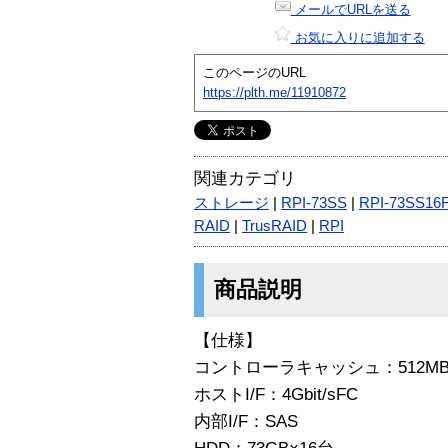
メールでURLを送る
お気に入りに追加する
このページのURL
https://plth.me/11910872
関連カテゴリ
ストレージ
|
RPI-73SS
|
RPI-73SS1
RAID
|
TrusRAID
|
RPI
商品説明
【仕様】
コントローラキャッシュ：512M
ホストI/F：4Gbit/sFC
内部I/F：SAS