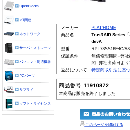
OpenBlocks
IoT関連
メーカー
PLAT'HOME
ネットワーク
商品名
TrusRAID Serie
devA
サーバ・ストレージ
型番
RPI-73SS16F4C/A
保証条件
無償修理期間--弊
パソコン・周辺機器
間--弊社出荷日よ
返品について
特定商取引法に基
PCパーツ
商品番号
11910872
サプライ
本商品は販売を終了しました
ソフト・ライセンス
このページを印刷する