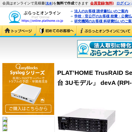
会員はオンラインで見積書(
)を
無料で作成
できます
会員登録(無料)
ログイン
見本
法人のお客様 請求書払いのご案内
学校・官公庁のお客様 校費・公費
研究機関のお客様 科研費払いのご案
PLAT’HOME TrusRAID S
台 3Uモデル」 devA (RPI-