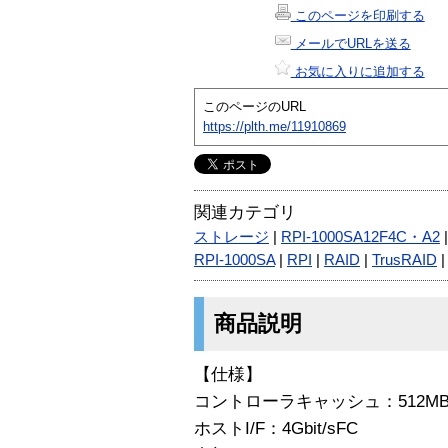
このページを印刷する
メールでURLを送る
お気に入りに追加する
このページのURL
https://plth.me/11910869
関連カテゴリ
ストレージ
|
RPI-1000SA12F4C・A2
RPI-1000SA
|
RPI
|
RAID
|
TrusRAID
商品説明
【仕様】
コントローラキャッシュ：512MB
ホストI/F：4Gbit/sFC