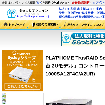
会員はオンラインで見積書(
)を
無料で作成
できます
会員登録(無料)
ログイン
見本
法人のお客様 請求書払いのご案内
学校・官公庁のお客様 校費・公費
研究機関のお客様 科研費払いのご案
PLAT’HOME TrusRAID S
台 2Uモデル」コントローラ二
1000SA12F4C/A2UR)