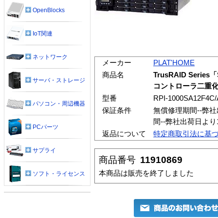
OpenBlocks
IoT関連
ネットワーク
メーカー
PLAT'HOME
商品名
TrusRAID Serie
サーバ・ストレージ
コントローラ二重化 
型番
RPI-1000SA12F4C
パソコン・周辺機器
保証条件
無償修理期間--弊
間--弊社出荷日よ
PCパーツ
返品について
特定商取引法に基
サプライ
商品番号
11910869
本商品は販売を終了しました
ソフト・ライセンス