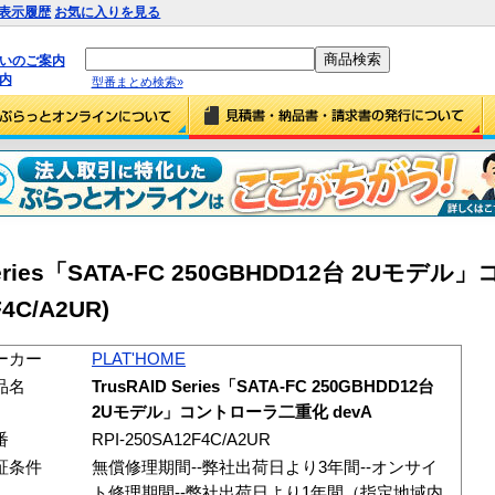
表示履歴
お気に入りを見る
払いのご案内
内
型番まとめ検索»
D Series「SATA-FC 250GBHDD12台 2Uモ
F4C/A2UR)
ーカー
PLAT'HOME
品名
TrusRAID Series「SATA-FC 250GBHDD12台
2Uモデル」コントローラ二重化 devA
番
RPI-250SA12F4C/A2UR
証条件
無償修理期間--弊社出荷日より3年間--オンサイ
ト修理期間--弊社出荷日より1年間（指定地域内