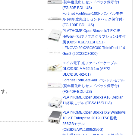
(初年度先出しセンドバック保守付)
(FG-80F-BDL-US)
Fortinet FortiGate-100F バンドルモデ
ル (初年度先出しセンドバック保守付)
(FG-100F-BDL-US)
PLAT'HOME OpenBlocks IoT FX1/E
H/W保守及びサブスクリプション1年付
属 (OBSFX1/E/D11/H1S1)
LENOVO 20X2SC8G00 ThinkPad L14
Gen2 (20X2SC8G00)
エイム電子 光ファイバーケーブル
DLC/DSC MM62.5 1m (AFP2-
DLC/DSC-62-01)
Fortinet FortiGate-40F バンドルモデル
(初年度先出しセンドバック保守付)
ます。
(FG-40F-BDL-US)
PLAT'HOME OpenBlocks A16 Debian
11搭載モデル (OBSA16/D11A)
PLAT'HOME OpenBlocks IX9 Windows
10 IoT Enterprise 2019 LTSC搭載
256GBモデル
(OBSIX9/W/L1809/256G)