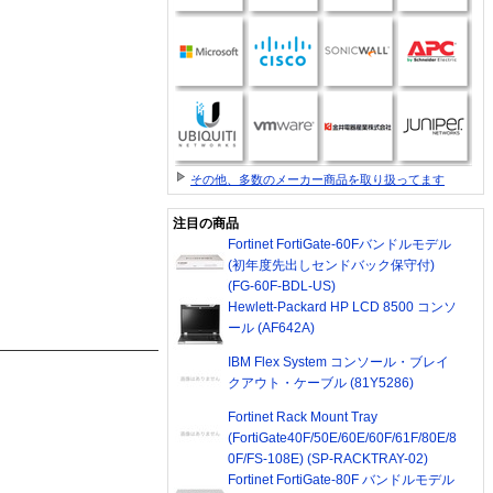
その他、多数のメーカー商品を取り扱ってます
注目の商品
Fortinet FortiGate-60Fバンドルモデル
(初年度先出しセンドバック保守付)
(FG-60F-BDL-US)
Hewlett-Packard HP LCD 8500 コンソ
ール (AF642A)
IBM Flex System コンソール・ブレイ
クアウト・ケーブル (81Y5286)
Fortinet Rack Mount Tray
(FortiGate40F/50E/60E/60F/61F/80E/8
0F/FS-108E) (SP-RACKTRAY-02)
Fortinet FortiGate-80F バンドルモデル