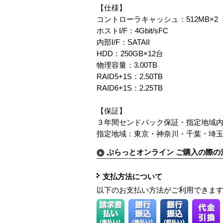
【仕様】
コントローラキャッシュ：512MB×2
ホストI/F：4Gbit/sFC
内部I/F：SATAII
HDD：250GB×12台
物理容量：3.00TB
RAID5+1S：2.50TB
RAID6+1S：2.25TB
【保証】
３年間センドバック保証・指定地域内
指定地域：東京・神奈川・千葉・埼
ぷらっとオンライン ご購入の際の
支払方法について
以下のお支払い方法がご利用できま