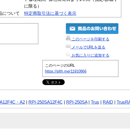
に限る）
品について
特定商取引法に基づく表示
このページを印刷する
メールでURLを送る
お気に入りに追加する
このページのURL
https://plth.me/11910866
SA12F4C・A2
|
RPI-250SA12F4C
|
RPI-250SA
|
Trus
|
RAID
|
TrusR