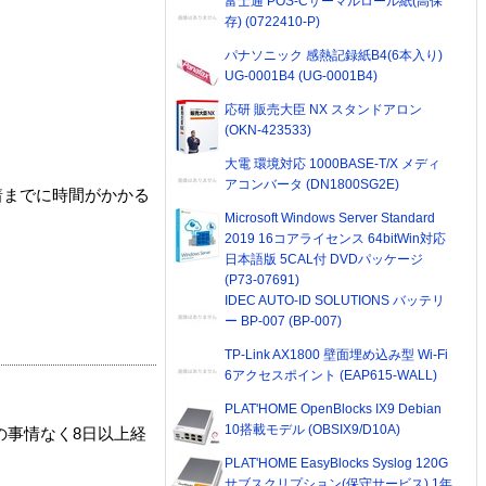
富士通 POS-Cサーマルロール紙(高保
存) (0722410-P)
パナソニック 感熱記録紙B4(6本入り)
UG-0001B4 (UG-0001B4)
応研 販売大臣 NX スタンドアロン
(OKN-423533)
大電 環境対応 1000BASE-T/X メディ
アコンバータ (DN1800SG2E)
着までに時間がかかる
Microsoft Windows Server Standard
2019 16コアライセンス 64bitWin対応
日本語版 5CAL付 DVDパッケージ
(P73-07691)
IDEC AUTO-ID SOLUTIONS バッテリ
ー BP-007 (BP-007)
TP-Link AX1800 壁面埋め込み型 Wi-Fi
6アクセスポイント (EAP615-WALL)
PLAT'HOME OpenBlocks IX9 Debian
10搭載モデル (OBSIX9/D10A)
の事情なく8日以上経
PLAT'HOME EasyBlocks Syslog 120G
サブスクリプション(保守サービス) 1年