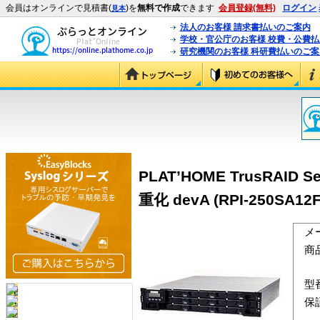
会員はオンラインで見積書(
)を
無料で作成
できます
会員登録(無料)
ログイン
見本
法人のお客様 請求書払いのご案内
学校・官公庁のお客様 校費・公費
研究機関のお客様 科研費払いのご案
PLAT’HOME TrusRAI
重化 devA (RPI-250SA12
メ
商
型
保