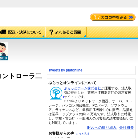
Tweets by platonline
デル」コントローラ二
ぷらっとオンラインについて
ぷらっとホーム株式会社
が運用する、法人取
引に特化した「業務用IT機器専門の調達支援
サイト」です。
1999年よりネットワーク機器、サーバ、スト
レージ、パソコン周辺機器、PCパーツ、ソフトウェ
ア、ライセンスなど、業務用IT機器中心に販売。品揃え
は業界トップクラスの約5.5万点です。法人取引に特化
し、学校・官公庁・一般法人のお客様の請求書後払いに
も対応しています。
IPv6への取り組み
会社概要
お客様からの声
もっと見る