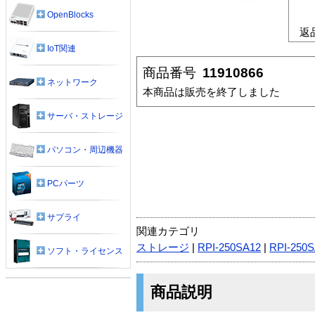
OpenBlocks
返
IoT関連
商品番号
11910866
ネットワーク
本商品は販売を終了しました
サーバ・ストレージ
パソコン・周辺機器
PCパーツ
サプライ
関連カテゴリ
ストレージ
|
RPI-250SA12
|
RPI-250
ソフト・ライセンス
商品説明