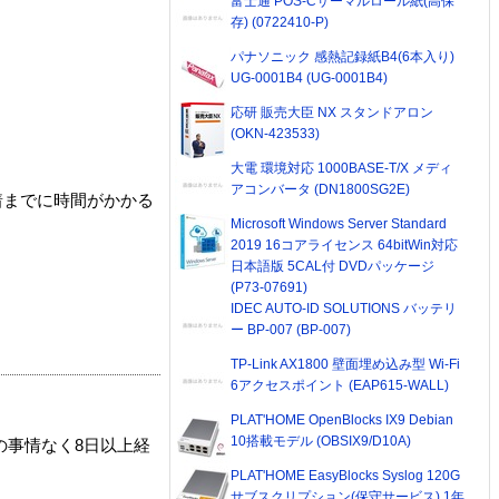
富士通 POS-Cサーマルロール紙(高保
存) (0722410-P)
パナソニック 感熱記録紙B4(6本入り)
UG-0001B4 (UG-0001B4)
応研 販売大臣 NX スタンドアロン
(OKN-423533)
大電 環境対応 1000BASE-T/X メディ
アコンバータ (DN1800SG2E)
着までに時間がかかる
Microsoft Windows Server Standard
2019 16コアライセンス 64bitWin対応
日本語版 5CAL付 DVDパッケージ
(P73-07691)
IDEC AUTO-ID SOLUTIONS バッテリ
ー BP-007 (BP-007)
TP-Link AX1800 壁面埋め込み型 Wi-Fi
6アクセスポイント (EAP615-WALL)
PLAT'HOME OpenBlocks IX9 Debian
10搭載モデル (OBSIX9/D10A)
の事情なく8日以上経
PLAT'HOME EasyBlocks Syslog 120G
サブスクリプション(保守サービス) 1年