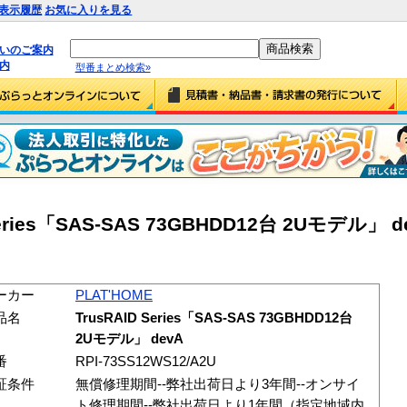
表示履歴
お気に入りを見る
払いのご案内
内
型番まとめ検索»
Series「SAS-SAS 73GBHDD12台 2Uモデル」 dev
ーカー
PLAT'HOME
品名
TrusRAID Series「SAS-SAS 73GBHDD12台
2Uモデル」 devA
番
RPI-73SS12WS12/A2U
証条件
無償修理期間--弊社出荷日より3年間--オンサイ
ト修理期間--弊社出荷日より1年間（指定地域内