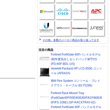
その他、多数のメーカー商品を取り扱ってます
注目の商品
Fortinet FortiGate-60Fバンドルモデル
(初年度先出しセンドバック保守付)
(FG-60F-BDL-US)
Hewlett-Packard HP LCD 8500 コンソ
ール (AF642A)
IBM Flex System コンソール・ブレイ
クアウト・ケーブル (81Y5286)
Fortinet Rack Mount Tray
(FortiGate40F/50E/60E/60F/61F/80E/8
0F/FS-108E) (SP-RACKTRAY-02)
Fortinet FortiGate-80F バンドルモデル