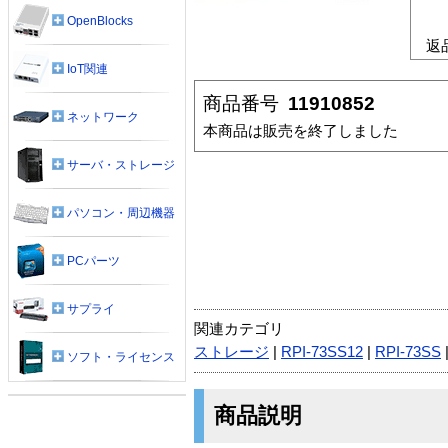
OpenBlocks
返
IoT関連
商品番号
11910852
ネットワーク
本商品は販売を終了しました
サーバ・ストレージ
パソコン・周辺機器
PCパーツ
サプライ
関連カテゴリ
ストレージ
|
RPI-73SS12
|
RPI-73SS
ソフト・ライセンス
商品説明