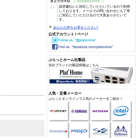
東京大学/K様
(ご利用期間2009年～)
“
請求書払いに対応していただいているので利用
しております。メールでの問い合わせにも丁寧
に対応していただけるので大変ありがたいで
す。
あなたの声をお寄せください!
公式アカウント / ページ
ぷらっとホーム社製品
当社ブランドの製品情報はこちら
人気・定番メーカー
ぷらっとオンラインで人気のメーカーをご紹介！