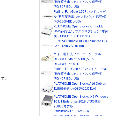
(初年度先出しセンドバック保守付)
(FG-80F-BDL-US)
Fortinet FortiGate-100F バンドルモデ
ル (初年度先出しセンドバック保守付)
(FG-100F-BDL-US)
PLAT'HOME OpenBlocks IoT FX1/E
H/W保守及びサブスクリプション1年付
属 (OBSFX1/E/D11/H1S1)
LENOVO 20X2SC8G00 ThinkPad L14
Gen2 (20X2SC8G00)
エイム電子 光ファイバーケーブル
DLC/DSC MM62.5 1m (AFP2-
DLC/DSC-62-01)
Fortinet FortiGate-40F バンドルモデル
(初年度先出しセンドバック保守付)
ます。
(FG-40F-BDL-US)
PLAT'HOME OpenBlocks A16 Debian
11搭載モデル (OBSA16/D11A)
PLAT'HOME OpenBlocks IX9 Windows
10 IoT Enterprise 2019 LTSC搭載
256GBモデル
(OBSIX9/W/L1809/256G)