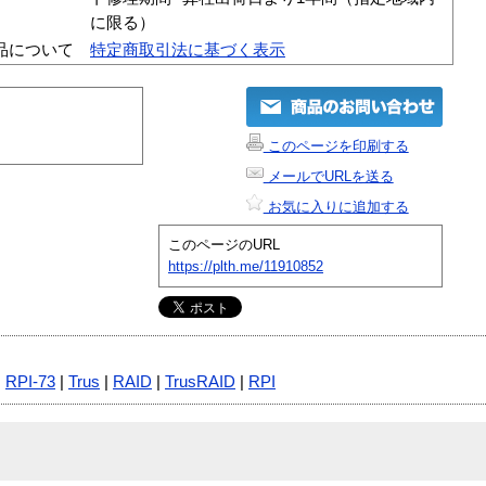
に限る）
品について
特定商取引法に基づく表示
このページを印刷する
メールでURLを送る
お気に入りに追加する
このページのURL
https://plth.me/11910852
|
RPI-73
|
Trus
|
RAID
|
TrusRAID
|
RPI