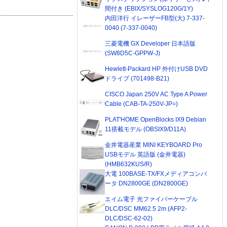
間付き (EBIX/SYSLOG120G/1Y)
内田洋行 イレーザーFB型(大) 7-337-
0040 (7-337-0040)
三菱電機 GX Developer 日本語版
(SW8D5C-GPPW-J)
Hewlett-Packard HP 外付けUSB DVD
ドライブ (701498-B21)
CISCO Japan 250V AC Type A Power
Cable (CAB-TA-250V-JP=)
PLAT'HOME OpenBlocks IX9 Debian
11搭載モデル (OBSIX9/D11A)
金井電器産業 MINI KEYBOARD Pro
USBモデル 英語版 (金井電器)
(HMB632KUS/R)
大電 100BASE-TX/FXメディアコンバ
ータ DN2800GE (DN2800GE)
エイム電子 光ファイバーケーブル
DLC/DSC MM62.5 2m (AFP2-
DLC/DSC-62-02)