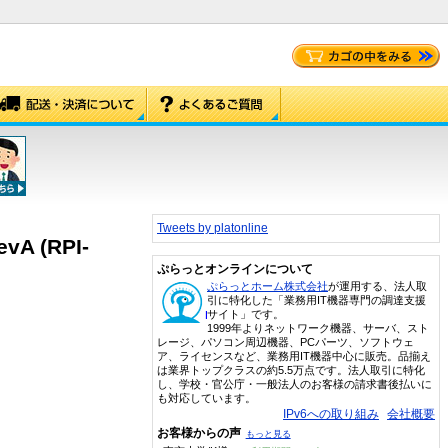
Tweets by platonline
A (RPI-
ぷらっとオンラインについて
ぷらっとホーム株式会社
が運用する、法人取
引に特化した「業務用IT機器専門の調達支援
サイト」です。
1999年よりネットワーク機器、サーバ、スト
レージ、パソコン周辺機器、PCパーツ、ソフトウェ
ア、ライセンスなど、業務用IT機器中心に販売。品揃え
は業界トップクラスの約5.5万点です。法人取引に特化
し、学校・官公庁・一般法人のお客様の請求書後払いに
も対応しています。
IPv6への取り組み
会社概要
お客様からの声
もっと見る