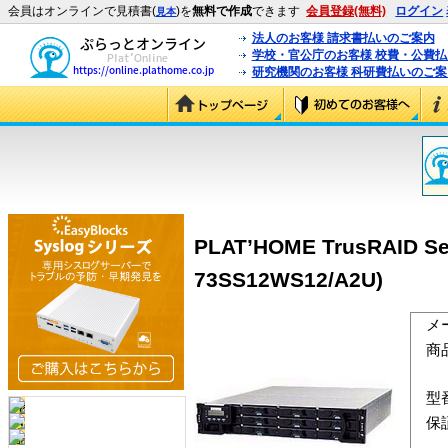
会員はオンラインで見積書(
)を
無料で作成
できます
会員登録(無料)
ログイン
見本
法人のお客様 請求書払いのご案内
学校・官公庁のお客様 校費・公費
研究機関のお客様 科研費払いのご案
PLAT’HOME TrusRAID 
73SS12WS12/A2U)
メ
商
型
保