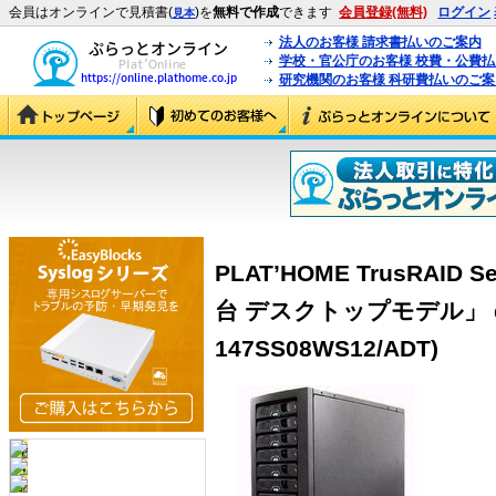
会員はオンラインで見積書(
)を
無料で作成
できます
会員登録(無料)
ログイン
見本
法人のお客様 請求書払いのご案内
学校・官公庁のお客様 校費・公費
研究機関のお客様 科研費払いのご案
PLAT’HOME TrusRAID S
台 デスクトップモデル」 dev
147SS08WS12/ADT)