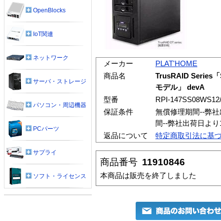
OpenBlocks
IoT関連
ネットワーク
メーカー
PLAT'HOME
商品名
TrusRAID Seri
サーバ・ストレージ
モデル」 devA
型番
RPI-147SS08WS12
パソコン・周辺機器
保証条件
無償修理期間--弊
間--弊社出荷日よ
PCパーツ
返品について
特定商取引法に基
サプライ
商品番号
11910846
本商品は販売を終了しました
ソフト・ライセンス