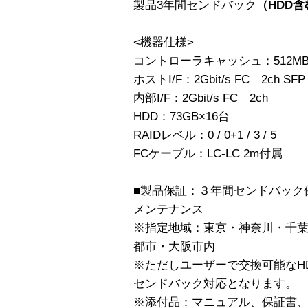
製品3年間センドバック
（HDD含
<機器仕様>
コントローラキャッシュ：512MB 
ホストI/F：2Gbit/s FC 2ch SFP
内部I/F：2Gbit/s FC 2ch
HDD：73GB×16台
RAIDレベル：0 / 0+1 / 3 / 5
FCケーブル：LC-LC 2m付属
■製品保証：３年間センドバック
メンテナンス
※指定地域：東京・神奈川・千
都市・大阪市内
※ただしユーザーで交換可能なH
センドバック対応となります。
※添付品：マニュアル、保証書、