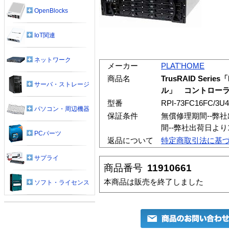
OpenBlocks
IoT関連
ネットワーク
メーカー
PLAT'HOME
商品名
TrusRAID Seri
サーバ・ストレージ
ル」 コントロー
型番
RPI-73FC16FC/3U
パソコン・周辺機器
保証条件
無償修理期間--弊
間--弊社出荷日よ
PCパーツ
返品について
特定商取引法に基
サプライ
商品番号
11910661
本商品は販売を終了しました
ソフト・ライセンス