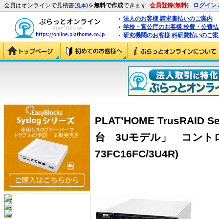
会員はオンラインで見積書(
)を
無料で作成
できます
会員登録(無料)
ログイン
見本
法人のお客様 請求書払いのご案内
学校・官公庁のお客様 校費・公費
研究機関のお客様 科研費払いのご案
PLAT’HOME TrusRAID 
台 3Uモデル」 コントロー
73FC16FC/3U4R)