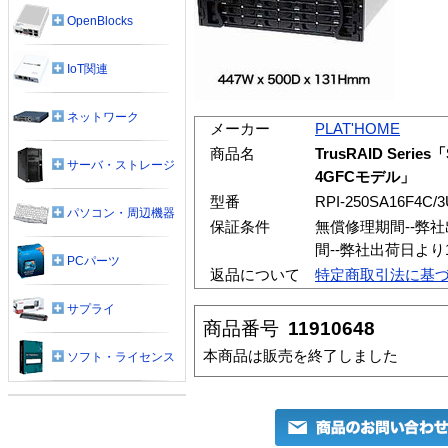
OpenBlocks
IoT関連
ネットワーク
メーカー
PLAT'HOME
商品名
TrusRAID Seri
サーバ・ストレージ
4GFCモデル」
型番
RPI-250SA16F4C/3
パソコン・周辺機器
保証条件
無償修理期間--弊
間--弊社出荷日よ
PCパーツ
返品について
特定商取引法に基
サプライ
商品番号
11910648
本商品は販売を終了しました
ソフト・ライセンス