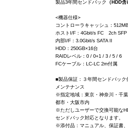
製品3年間センドバック
（HDD含
<機器仕様>
コントローラキャッシュ：512M
ホストI/F：4Gbit/s FC 2ch SFP
内部I/F：3.0Gbit/s SATA II
HDD：250GB×16台
RAIDレベル：0 / 0+1 / 3 / 5 / 6
FCケーブル：LC-LC 2m付属
■製品保証：３年間センドバック
メンテナンス
※指定地域：東京・神奈川・千
都市・大阪市内
※ただしユーザーで交換可能なH
センドバック対応となります。
※添付品：マニュアル、保証書、