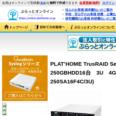
会員はオンラインで見積書(
)を
無料で作成
できます
会員登録(無料)
ログイン
見本
法人のお客様 請求書払いのご案内
学校・官公庁のお客様 校費・公費
研究機関のお客様 科研費払いのご案
PLAT’HOME TrusRAID 
250GBHDD16台 3U 4G
250SA16F4C/3U)