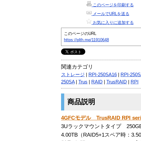
このページを印刷する
メールでURLを送る
お気に入りに追加する
このページのURL
https://plth.me/11910648
関連カテゴリ
ストレージ
|
RPI-250SA16
|
RPI-250
250SA
|
Trus
|
RAID
|
TrusRAID
|
RPI
商品説明
4GFCモデル TrusRAID RPI seri
3Uラックマウントタイプ 250G
4.00TB（RAID5+1スペア時：3.5