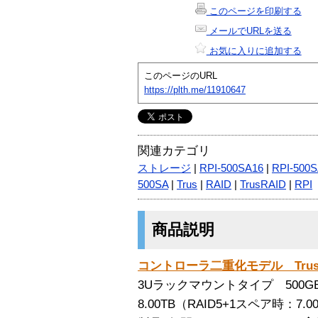
このページを印刷する
メールでURLを送る
お気に入りに追加する
このページのURL
https://plth.me/11910647
関連カテゴリ
ストレージ
|
RPI-500SA16
|
RPI-500
500SA
|
Trus
|
RAID
|
TrusRAID
|
RPI
商品説明
コントローラ二重化モデル TrusRAID
3Uラックマウントタイプ 500G
8.00TB（RAID5+1スペア時：7.0