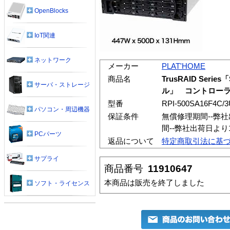
OpenBlocks
IoT関連
ネットワーク
メーカー
PLAT'HOME
商品名
TrusRAID Seri
サーバ・ストレージ
ル」 コントロー
型番
RPI-500SA16F4C/
パソコン・周辺機器
保証条件
無償修理期間--弊
間--弊社出荷日よ
PCパーツ
返品について
特定商取引法に基
サプライ
商品番号
11910647
本商品は販売を終了しました
ソフト・ライセンス