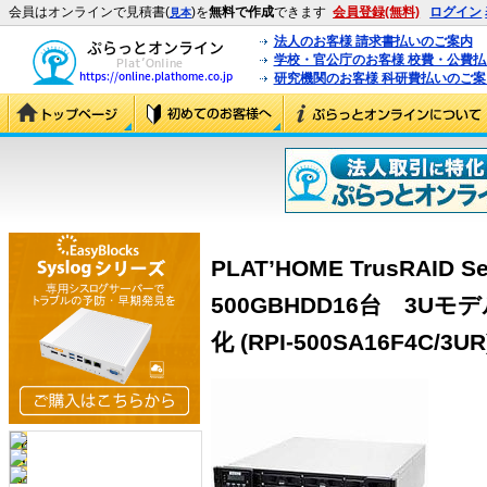
会員はオンラインで見積書(
)を
無料で作成
できます
会員登録(無料)
ログイン
見本
法人のお客様 請求書払いのご案内
学校・官公庁のお客様 校費・公費
研究機関のお客様 科研費払いのご案
PLAT’HOME TrusRAID 
500GBHDD16台 3U
化 (RPI-500SA16F4C/3UR