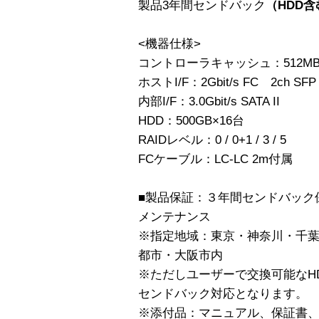
製品3年間センドバック
（HDD含
<機器仕様>
コントローラキャッシュ：512MB 
ホストI/F：2Gbit/s FC 2ch SFP
内部I/F：3.0Gbit/s SATA II
HDD：500GB×16台
RAIDレベル：0 / 0+1 / 3 / 5
FCケーブル：LC-LC 2m付属
■製品保証：３年間センドバック
メンテナンス
※指定地域：東京・神奈川・千
都市・大阪市内
※ただしユーザーで交換可能なH
センドバック対応となります。
※添付品：マニュアル、保証書、