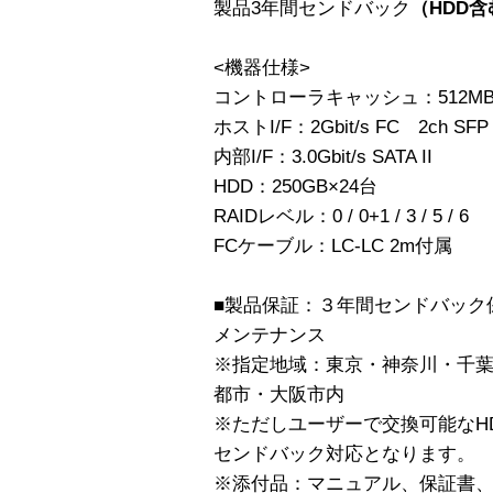
製品3年間センドバック
（HDD含
<機器仕様>
コントローラキャッシュ：512MB 
ホストI/F：2Gbit/s FC 2ch SFP
内部I/F：3.0Gbit/s SATA II
HDD：250GB×24台
RAIDレベル：0 / 0+1 / 3 / 5 / 6
FCケーブル：LC-LC 2m付属
■製品保証：３年間センドバック
メンテナンス
※指定地域：東京・神奈川・千
都市・大阪市内
※ただしユーザーで交換可能なH
センドバック対応となります。
※添付品：マニュアル、保証書、