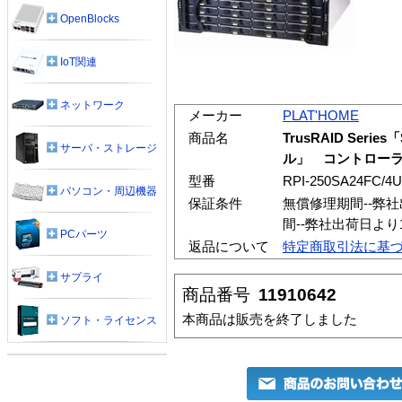
OpenBlocks
IoT関連
ネットワーク
メーカー
PLAT'HOME
商品名
TrusRAID Seri
サーバ・ストレージ
ル」 コントロー
型番
RPI-250SA24FC/4
パソコン・周辺機器
保証条件
無償修理期間--弊
間--弊社出荷日よ
PCパーツ
返品について
特定商取引法に基
サプライ
商品番号
11910642
本商品は販売を終了しました
ソフト・ライセンス