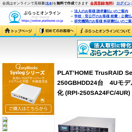
会員はオンラインで見積書(
)を
無料で作成
できます
会員登録(無料)
ログイン
見本
法人のお客様 請求書払いのご案内
学校・官公庁のお客様 校費・公費
研究機関のお客様 科研費払いのご案
PLAT’HOME TrusRAID 
250GBHDD24台 4U
化 (RPI-250SA24FC/4UR)