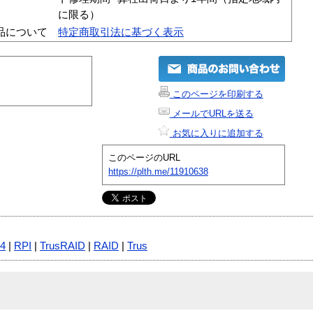
に限る）
品について
特定商取引法に基づく表示
このページを印刷する
メールでURLを送る
お気に入りに追加する
このページのURL
https://plth.me/11910638
4
|
RPI
|
TrusRAID
|
RAID
|
Trus