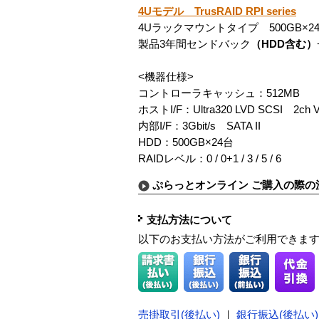
4Uモデル TrusRAID RPI series
4Uラックマウントタイプ 500GB×24台
製品3年間センドバック
（HDD含む）
<機器仕様>
コントローラキャッシュ：512MB
ホストI/F：Ultra320 LVD SCSI 2ch 
内部I/F：3Gbit/s SATA II
HDD：500GB×24台
RAIDレベル：0 / 0+1 / 3 / 5 / 6
ぷらっとオンライン ご購入の際の
支払方法について
以下のお支払い方法がご利用できま
売掛取引(後払い)
｜
銀行振込(後払い)