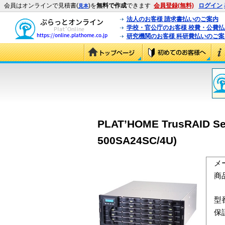
会員はオンラインで見積書(
)を
無料で作成
できます
会員登録(無料)
ログイン
見本
法人のお客様 請求書払いのご案内
学校・官公庁のお客様 校費・公費
研究機関のお客様 科研費払いのご案
PLAT’HOME TrusRAID S
500SA24SC/4U)
メ
商
型
保