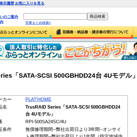
表示履歴
お気に入りを見る
払いのご案内
内
型番まとめ検索»
eries「SATA-SCSI 500GBHDD24台 4Uモデル」 
ーカー
PLAT'HOME
品名
TrusRAID Series「SATA-SCSI 500GBHDD24
台 4Uモデル」
番
RPI-500SA24SC/4U
証条件
無償修理期間--弊社出荷日より3年間--オンサイ
ト修理期間--弊社出荷日より1年間（指定地域内