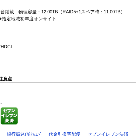
搭載 物理容量：12.00TB（RAID5+1スペア時：11.00TB）
+指定地域初年度オンサイト
VHDCI
注意点
す。
｜
銀行振込(前払い)
｜
代金引換宅配便
｜
セブンイレブン決済