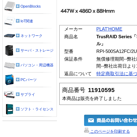
OpenBlocks
IoT関連
メーカー
PLAT'HOME
ネットワーク
商品名
TrusRAID Seri
ル」
サーバ・ストレージ
型番
RPI-500SA12FC/2U
保証条件
無償修理期間--弊
パソコン・周辺機器
間--弊社出荷日よ
返品について
特定商取引法に基
PCパーツ
商品番号
11910595
サプライ
本商品は販売を終了しました
ソフト・ライセンス
このページを印刷する