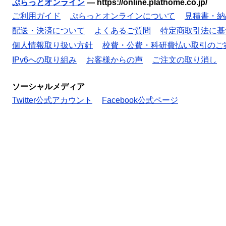
ぷらっとオンライン
—
https://online.plathome.co.jp/
ご利用ガイド
ぷらっとオンラインについて
見積書・納
配送・決済について
よくあるご質問
特定商取引法に基
個人情報取り扱い方針
校費・公費・科研費払い取引のご
IPv6への取り組み
お客様からの声
ご注文の取り消し
ソーシャルメディア
Twitter公式アカウント
Facebook公式ページ