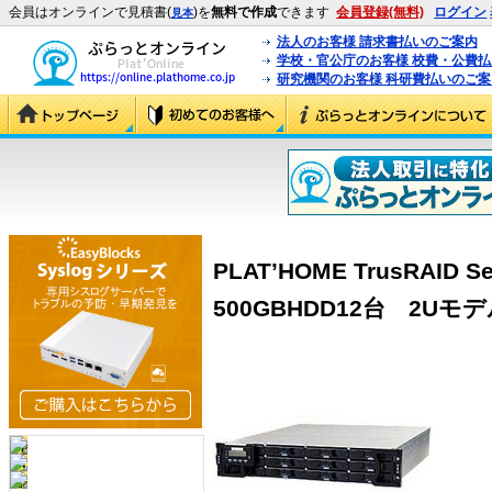
会員はオンラインで見積書(
)を
無料で作成
できます
会員登録(無料)
ログイン
見本
法人のお客様 請求書払いのご案内
学校・官公庁のお客様 校費・公費
研究機関のお客様 科研費払いのご案
PLAT’HOME TrusRAID 
500GBHDD12台 2Uモデル」