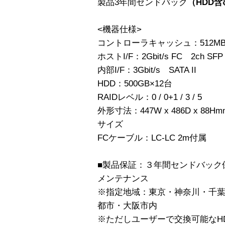
製品3年間センドバック
（HDD含
<機器仕様>
コントローラキャッシュ：512M
ホストI/F：2Gbit/s FC 2ch SFP
内部I/F：3Gbit/s SATA II
HDD：500GB×12台
RAIDレベル：0 / 0+1 / 3 / 5
外形寸法：447W x 486D x 8
サイズ
FCケーブル：LC-LC 2m付属
■製品保証：３年間センドバック
メンテナンス
※指定地域：東京・神奈川・千
都市・大阪市内
※ただしユーザーで交換可能なH