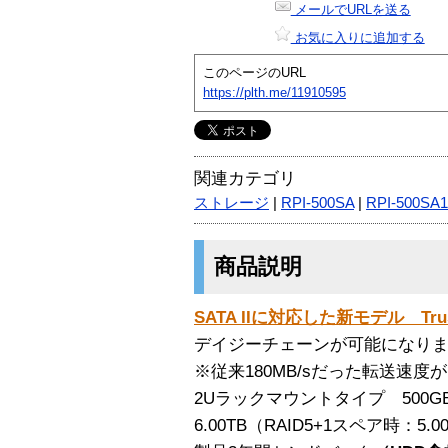
メールでURLを送る
お気に入りに追加する
このページのURL
https://plth.me/11910595
関連カテゴリ
ストレージ
|
RPI-500SA
|
RPI-500SA1
商品説明
SATA IIに対応した新モデル TrusRA
デイジーチェーンが可能になり
※従来180MB/sだった転送速度
2Uラックマウントタイプ 500G
6.00TB（RAID5+1スペア時：5.0