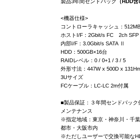
製品3年間センドバック
（HDD含
<機器仕様>
コントローラキャッシュ：512M
ホストI/F：2Gbit/s FC 2ch SFP
内部I/F：3.0Gbit/s SATA Ⅱ
HDD：500GB×16台
RAIDレベル：0 / 0+1 / 3 / 5
外形寸法：447W x 500D x 1
3Uサイズ
FCケーブル：LC-LC 2m付属
■製品保証：３年間センドバック
メンテナンス
※指定地域：東京・神奈川・千
都市・大阪市内
※ただしユーザーで交換可能なH