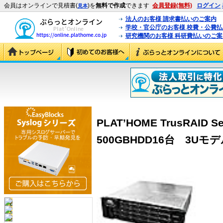
会員はオンラインで見積書(
)を
無料で作成
できます
会員登録(無料)
ログイン
見本
法人のお客様 請求書払いのご案内
学校・官公庁のお客様 校費・公費
研究機関のお客様 科研費払いのご案
PLAT’HOME TrusRAID 
500GBHDD16台 3Uモデル」