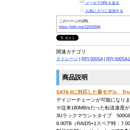
メールでURLを送る
お気に入りに追加する
このページのURL
https://plth.me/11910594
関連カテゴリ
ストレージ
|
RPI-500SA
|
RPI-500SA1
商品説明
SATA IIに対応した新モデル TrusRA
デイジーチェーンが可能になり
※従来180MB/sだった転送速度
3Uラックマウントタイプ 500G
8.00TB（RAID5+1スペア時：7.0