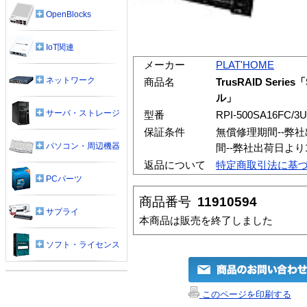
OpenBlocks
IoT関連
メーカー
PLAT'HOME
ネットワーク
商品名
TrusRAID Seri
ル」
サーバ・ストレージ
型番
RPI-500SA16FC/3U
保証条件
無償修理期間--弊
パソコン・周辺機器
間--弊社出荷日よ
返品について
特定商取引法に基
PCパーツ
商品番号
11910594
サプライ
本商品は販売を終了しました
ソフト・ライセンス
このページを印刷する