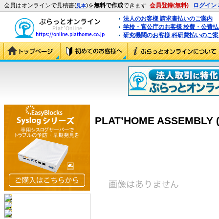
会員はオンラインで見積書(
)を
無料で作成
できます
会員登録(無料)
ログイン
見本
法人のお客様 請求書払いのご案内
学校・官公庁のお客様 校費・公費
研究機関のお客様 科研費払いのご案
PLAT’HOME ASSEMBLY (