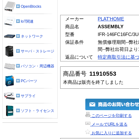
OpenBlocks
メーカー
PLAT'HOME
IoT関連
商品名
ASSEMBLY
型番
IFR-146FC16FC/3
ネットワーク
保証条件
無償修理期間--弊
間--弊社出荷日よ
サーバ・ストレージ
返品について
特定商取引法に基
パソコン・周辺機器
商品番号
11910553
PCパーツ
本商品は販売を終了しました
サプライ
ソフト・ライセンス
このページを印刷する
メールでURLを送る
お気に入りに追加する