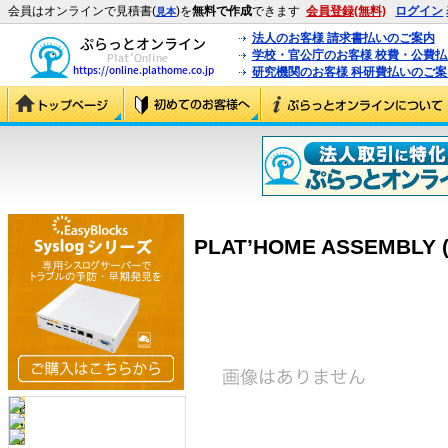
会員はオンラインで見積書(
)を
無料で作成
できます
会員登録(無料)
ログイン
見本
法人のお客様 請求書払いのご案内
学校・官公庁のお客様 校費・公費
研究機関のお客様 科研費払いのご案
PLAT’HOME ASSEMBLY (