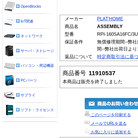
OpenBlocks
メーカー
PLAT'HOME
IoT関連
商品名
ASSEMBLY
型番
RPI-160SA16FC/3
ネットワーク
保証条件
無償修理期間--弊
間--弊社出荷日よ
サーバ・ストレージ
返品について
特定商取引法に基
パソコン・周辺機器
商品番号
11910537
PCパーツ
本商品は販売を終了しました
サプライ
ソフト・ライセンス
このページを印刷する
メールでURLを送る
お気に入りに追加する