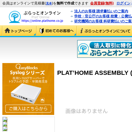
会員はオンラインで見積書(
)を
無料で作成
できます
会員登録(無料)
ログイン
見本
法人のお客様 請求書払いのご案内
学校・官公庁のお客様 校費・公費
研究機関のお客様 科研費払いのご案
PLAT’HOME ASSEMBLY (