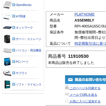
OpenBlocks
メーカー
PLAT'HOME
IoT関連
商品名
ASSEMBLY
型番
RPI-400SA16SC/3
ネットワーク
保証条件
無償修理期間--弊
間--弊社出荷日よ
サーバ・ストレージ
返品について
特定商取引法に基
パソコン・周辺機器
商品番号
11910530
PCパーツ
本商品は販売を終了しました
サプライ
ソフト・ライセンス
このページを印刷する
メールでURLを送る
お気に入りに追加する