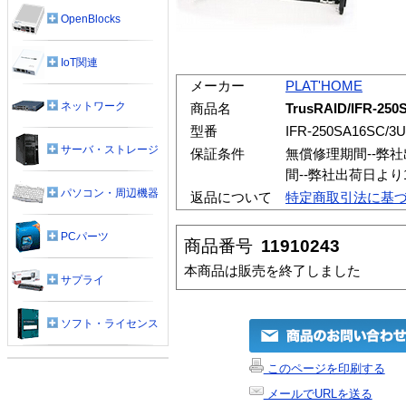
OpenBlocks
IoT関連
メーカー
PLAT'HOME
ネットワーク
商品名
TrusRAID/IFR-250
型番
IFR-250SA16SC/3U
サーバ・ストレージ
保証条件
無償修理期間--弊
間--弊社出荷日よ
パソコン・周辺機器
返品について
特定商取引法に基
PCパーツ
商品番号
11910243
本商品は販売を終了しました
サプライ
ソフト・ライセンス
このページを印刷する
メールでURLを送る