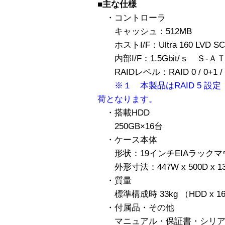
■主な仕様
・コントローラ
キャッシュ：512MB
ホストI/F：Ultra 160 LVD SC
内部I/F：1.5Gbit/ｓ Ｓ-Ａ
RAIDレベル：RAID 0 / 0+1 / 
※１ 本製品はRAID 5 
荷となります。
・搭載HDD
250GB×16台
・ケース本体
形状：19インチEIAラックマ
外形寸法：447W x 500D x 1
・質量
標準構成時 33kg （HDD x 
・付属品・その他
マニュアル・保証書・シリア