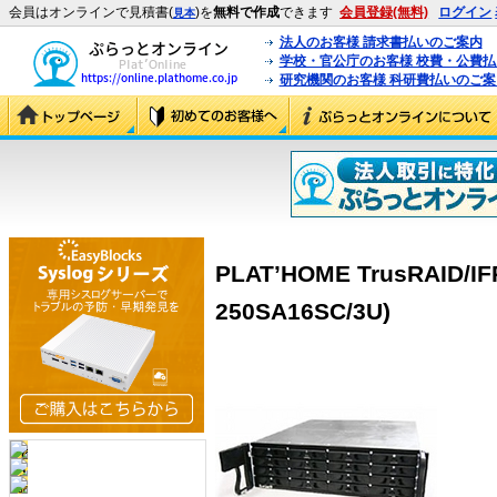
会員はオンラインで見積書(
)を
無料で作成
できます
会員登録(無料)
ログイン
見本
法人のお客様 請求書払いのご案内
学校・官公庁のお客様 校費・公費
研究機関のお客様 科研費払いのご案
PLAT’HOME TrusRAID/IF
250SA16SC/3U)