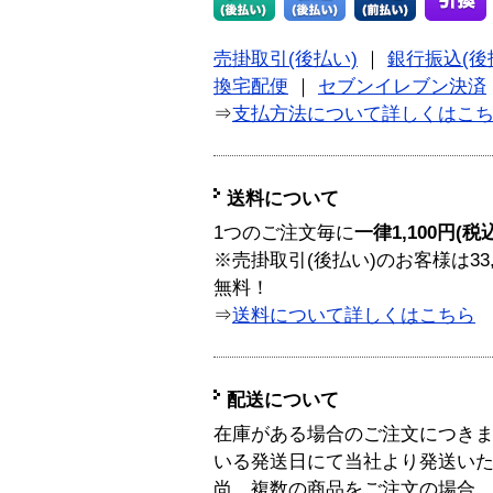
売掛取引(後払い)
｜
銀行振込(後
換宅配便
｜
セブンイレブン決済
⇒
支払方法について詳しくはこ
送料について
1つのご注文毎に
一律1,100円(税
※売掛取引(後払い)のお客様は33
無料！
⇒
送料について詳しくはこちら
配送について
在庫がある場合のご注文につき
いる発送日にて当社より発送い
尚、複数の商品をご注文の場合