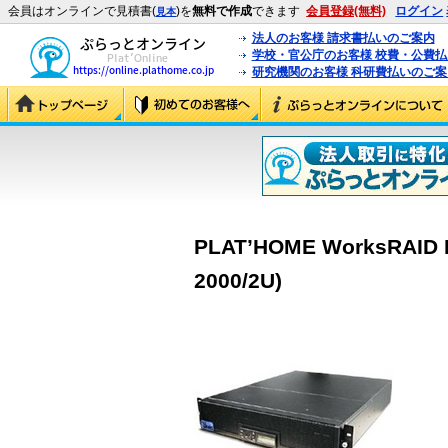
会員はオンラインで見積書(
)を
無料で作成
できます
会員登録(無料)
ログイン
見本
法人のお客様 請求書払いのご案内
学校・官公庁のお客様 校費・公費
研究機関のお客様 科研費払いのご案
PLAT’HOME WorksRAID 
2000/2U)