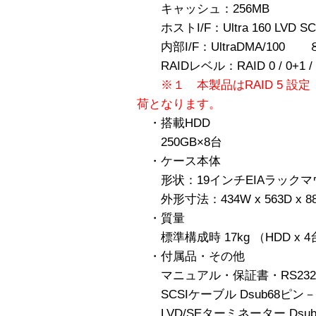
キャッシュ：256MB
ホストI/F：Ultra 160 LVD SC
内部I/F：UltraDMA/100
RAIDレベル：RAID 0 / 0+1 / 
※１ 本製品はRAID 5 
荷となります。
・搭載HDD
250GB×8台
・ケース本体
形状：19インチEIAラックマ
外形寸法：434W x 563D x 
・質量
標準構成時 17kg （HDD x 
・付属品・その他
マニュアル・保証書・RS232
SCSIケーブル Dsub68ピン－D
LVD/SEターミネーター Dsub6