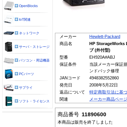
OpenBlocks
IoT関連
ネットワーク
メーカー
Hewlett-Packard
商品名
HP StorageWork
サーバ・ストレージ
ブ (外付型)
型番
EH920A#ABJ
パソコン・周辺機器
保証条件
当該メーカー保証規
ンドバック修理
PCパーツ
JANコード
4948382552860
発売日
2008年5月22日
サプライ
返品について
特定商取引法に基
関連
メーカー商品ペー
ソフト・ライセンス
商品番号
11890600
本商品は販売を終了しました