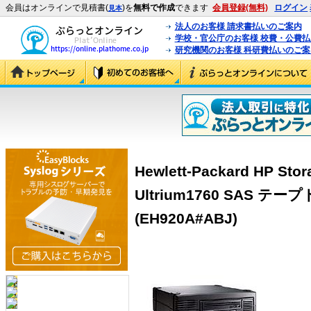
会員はオンラインで見積書(
)を
無料で作成
できます
会員登録(無料)
ログイン
見本
法人のお客様 請求書払いのご案内
学校・官公庁のお客様 校費・公費
研究機関のお客様 科研費払いのご案
Hewlett-Packard HP Sto
Ultrium1760 SAS テ
(EH920A#ABJ)