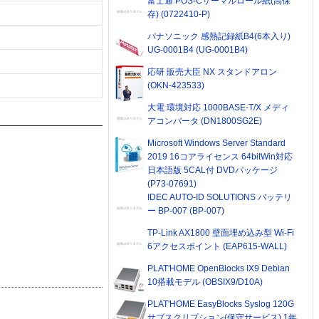
富士通 POS-Cサーマルロール紙(高保
存) (0722410-P)
パナソニック 感熱記録紙B4(6本入り)
UG-0001B4 (UG-0001B4)
応研 販売大臣 NX スタンドアロン
(OKN-423533)
大電 環境対応 1000BASE-T/X メディ
アコンバータ (DN1800SG2E)
Microsoft Windows Server Standard
2019 16コアライセンス 64bitWin対応
日本語版 5CAL付 DVDパッケージ
(P73-07691)
IDEC AUTO-ID SOLUTIONS バッテリ
ー BP-007 (BP-007)
TP-Link AX1800 壁面埋め込み型 Wi-Fi
6アクセスポイント (EAP615-WALL)
PLAT'HOME OpenBlocks IX9 Debian
10搭載モデル (OBSIX9/D10A)
PLAT'HOME EasyBlocks Syslog 120G
サブスクリプション(保守サービス) 1年