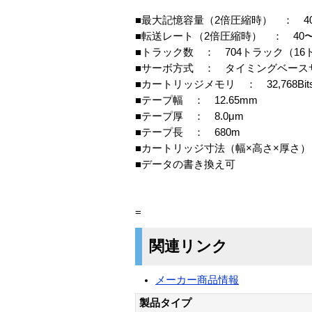
■最大記憶容量（2倍圧縮時） ： 400
■転送レート（2倍圧縮時） ： 40〜80
■トラック数 ： 704トラック（1
■サーボ方式 ： タイミングベース
■カートリッジメモリ ： 32,768Bit
■テープ幅 ： 12.65mm
■テープ厚 ： 8.0μm
■テープ長 ： 680m
■カートリッジ寸法（幅×高さ×厚さ） ： 1
■データの書き換え可
=
関連リンク
メーカー商品情報
製品タイプ