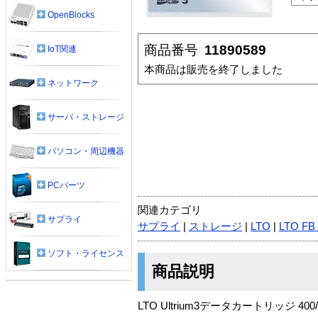
OpenBlocks
商品番号
11890589
IoT関連
本商品は販売を終了しました
ネットワーク
サーバ・ストレージ
パソコン・周辺機器
PCパーツ
関連カテゴリ
サプライ
サプライ
|
ストレージ
|
LTO
|
LTO FB
ソフト・ライセンス
商品説明
LTO Ultrium3データカートリッジ 400/