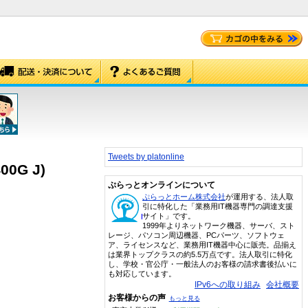
Tweets by platonline
00G J)
ぷらっとオンラインについて
ぷらっとホーム株式会社
が運用する、法人取
引に特化した「業務用IT機器専門の調達支援
サイト」です。
1999年よりネットワーク機器、サーバ、スト
レージ、パソコン周辺機器、PCパーツ、ソフトウェ
ア、ライセンスなど、業務用IT機器中心に販売。品揃え
は業界トップクラスの約5.5万点です。法人取引に特化
し、学校・官公庁・一般法人のお客様の請求書後払いに
も対応しています。
IPv6への取り組み
会社概要
お客様からの声
もっと見る