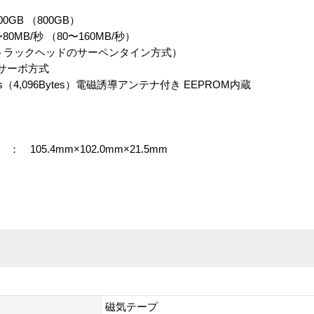
GB （800GB）
MB/秒 （80〜160MB/秒）
6トラックヘッドのサーペンタイン方式）
サーボ方式
s（4,096Bytes）電磁誘導アンテナ付き EEPROM内蔵
05.4mm×102.0mm×21.5mm
磁気テープ