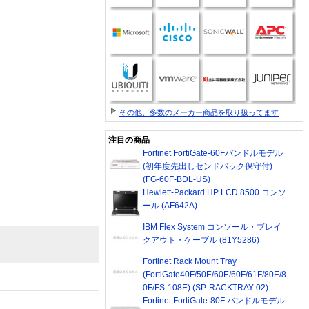
その他、多数のメーカー商品を取り扱ってます
注目の商品
Fortinet FortiGate-60Fバンドルモデル
(初年度先出しセンドバック保守付)
(FG-60F-BDL-US)
Hewlett-Packard HP LCD 8500 コンソ
ール (AF642A)
IBM Flex System コンソール・ブレイ
クアウト・ケーブル (81Y5286)
Fortinet Rack Mount Tray
(FortiGate40F/50E/60E/60F/61F/80E/8
0F/FS-108E) (SP-RACKTRAY-02)
Fortinet FortiGate-80F バンドルモデル