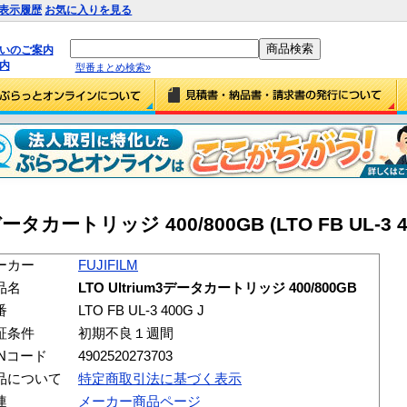
表示履歴
お気に入りを見る
払いのご案内
内
型番まとめ検索»
3データカートリッジ 400/800GB (LTO FB UL-3 4
ーカー
FUJIFILM
品名
LTO Ultrium3データカートリッジ 400/800GB
番
LTO FB UL-3 400G J
証条件
初期不良１週間
ANコード
4902520273703
品について
特定商取引法に基づく表示
連
メーカー商品ページ