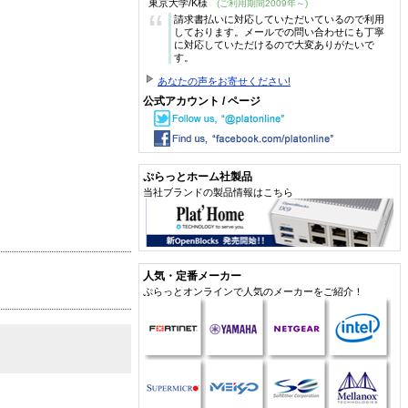
東京大学/K様
(ご利用期間2009年～)
“
請求書払いに対応していただいているので利用
しております。メールでの問い合わせにも丁寧
に対応していただけるので大変ありがたいで
す。
あなたの声をお寄せください!
公式アカウント / ページ
ぷらっとホーム社製品
当社ブランドの製品情報はこちら
人気・定番メーカー
ぷらっとオンラインで人気のメーカーをご紹介！