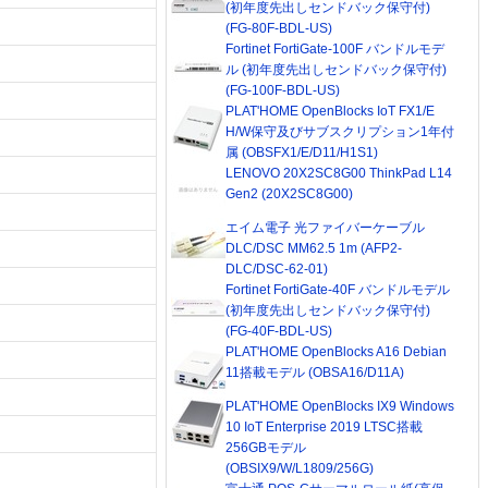
(初年度先出しセンドバック保守付)
(FG-80F-BDL-US)
Fortinet FortiGate-100F バンドルモデ
ル (初年度先出しセンドバック保守付)
(FG-100F-BDL-US)
PLAT'HOME OpenBlocks IoT FX1/E
H/W保守及びサブスクリプション1年付
属 (OBSFX1/E/D11/H1S1)
LENOVO 20X2SC8G00 ThinkPad L14
Gen2 (20X2SC8G00)
エイム電子 光ファイバーケーブル
DLC/DSC MM62.5 1m (AFP2-
DLC/DSC-62-01)
Fortinet FortiGate-40F バンドルモデル
(初年度先出しセンドバック保守付)
(FG-40F-BDL-US)
PLAT'HOME OpenBlocks A16 Debian
11搭載モデル (OBSA16/D11A)
PLAT'HOME OpenBlocks IX9 Windows
10 IoT Enterprise 2019 LTSC搭載
256GBモデル
(OBSIX9/W/L1809/256G)