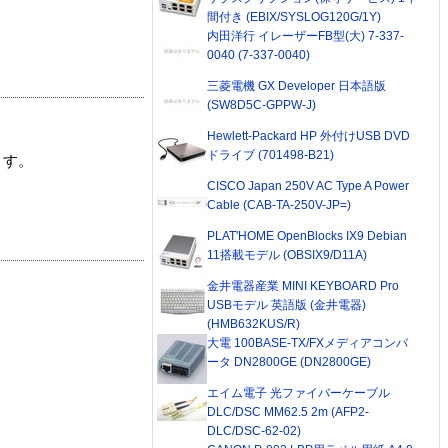
間付き (EBIX/SYSLOG120G/1Y)
内田洋行 イレーザーFB型(大) 7-337-
0040 (7-337-0040)
三菱電機 GX Developer 日本語版
(SW8D5C-GPPW-J)
Hewlett-Packard HP 外付けUSB DVD
ドライブ (701498-B21)
ます。
CISCO Japan 250V AC Type A Power
Cable (CAB-TA-250V-JP=)
PLAT'HOME OpenBlocks IX9 Debian
11搭載モデル (OBSIX9/D11A)
金井電器産業 MINI KEYBOARD Pro
USBモデル 英語版 (金井電器)
(HMB632KUS/R)
大電 100BASE-TX/FXメディアコンバ
ータ DN2800GE (DN2800GE)
エイム電子 光ファイバーケーブル
DLC/DSC MM62.5 2m (AFP2-
DLC/DSC-62-02)