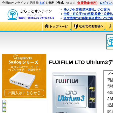
会員はオンラインで見積書(
)を
無料で作成
できます
会員登録(無料)
ログイン
見本
法人のお客様 請求書払いのご案内
学校・官公庁のお客様 校費・公費
研究機関のお客様 科研費払いのご案
FUJIFILM LTO Ultrium
メ
商
型
保
J
返
関