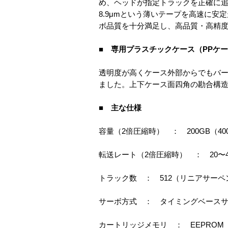
め、ヘッドが指定トラックを正確に
8.9μmという薄いテープを高速に安定
ボ品質を十分満足し、高品質・高精
■ 専用プラスチックケース（PPケ
透明度が高くケース外部からでもバ
ました。上下ケース面四角の勘合構造
■ 主な仕様
容量（2倍圧縮時） ： 200GB（40
転送レート（2倍圧縮時） ： 20〜40M
トラック数 ： 512（リニアサー
サーボ方式 ： タイミングベース
カートリッジメモリ ： EEPROM