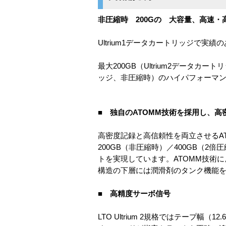
非圧縮時 200Gの 大容量、高速
Ultrium1データカートリッジで
最大200GB（Ultrium2データカ
ッジ、非圧縮時）のハイパフォーマ
■ 独自のATOMM技術を採用し、
高密度記録と高信頼性を両立させるATO
200GB（非圧縮時）／400GB（2
トを実現しています。ATOMM技術に
構造の下層には潤滑剤のタンク機能
■ 高精度サーボ信号
LTO Ultrium 2規格ではテープ幅（