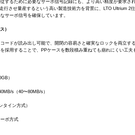
追従するために必要なサーボ信号記録にも、より高い精度が要求さ
走行させ量産するという高い製造技術力を背景に、LTO Ultrium 
度なサーボ信号を確保しています。
ース）
ーコードが読み出し可能で、開閉の容易さと確実なロックを両立す
を採用することで、PPケースを数段積み重ねても崩れにくい工夫
0GB）
B/s（40〜80MB/s）
ペンタイン方式）
サーボ方式