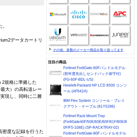
た。
rium2データカートリ
その他、多数のメーカー商品を取り扱ってます
注目の商品
Fortinet FortiGate-60Fバンドルモデル
(初年度先出しセンドバック保守付)
(FG-60F-BDL-US)
m 2規格に準拠した
Hewlett-Packard HP LCD 8500 コンソ
縮時最大）の高転送レー
ール (AF642A)
を実現し、同時に二層
IBM Flex System コンソール・ブレイ
クアウト・ケーブル (81Y5286)
Fortinet Rack Mount Tray
(FortiGate40F/50E/60E/60F/61F/80E/8
0F/FS-108E) (SP-RACKTRAY-02)
極めて高密度な記録を行うた
Fortinet FortiGate-80F バンドルモデル