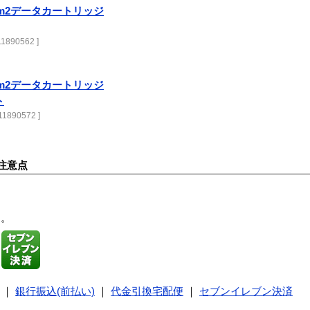
ltrium2データカートリッジ
11890562 ]
ltrium2データカートリッジ
ト
 11890572 ]
注意点
す。
｜
銀行振込(前払い)
｜
代金引換宅配便
｜
セブンイレブン決済