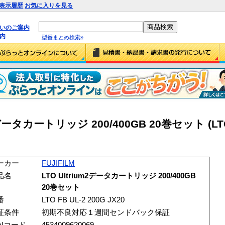
表示履歴
お気に入りを見る
払いのご案内
内
型番まとめ検索»
m2データカートリッジ 200/400GB 20巻セット (LTO
ーカー
FUJIFILM
品名
LTO Ultrium2データカートリッジ 200/400GB
20巻セット
番
LTO FB UL-2 200G JX20
証条件
初期不良対応１週間センドバック保証
ANコード
4534009620069