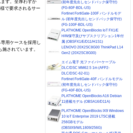
れます。全厚わずか
(初年度先出しセンドバック保守付)
(FG-80F-BDL-US)
2仕様で要求されるサー
Fortinet FortiGate-100F バンドルモデ
ル (初年度先出しセンドバック保守付)
(FG-100F-BDL-US)
PLAT'HOME OpenBlocks IoT FX1/E
H/W保守及びサブスクリプション1年付
属 (OBSFX1/E/D11/H1S1)
る専用ケースを採用し
LENOVO 20X2SC8G00 ThinkPad L14
も施されています。
Gen2 (20X2SC8G00)
エイム電子 光ファイバーケーブル
DLC/DSC MM62.5 1m (AFP2-
DLC/DSC-62-01)
Fortinet FortiGate-40F バンドルモデル
(初年度先出しセンドバック保守付)
(FG-40F-BDL-US)
PLAT'HOME OpenBlocks A16 Debian
11搭載モデル (OBSA16/D11A)
PLAT'HOME OpenBlocks IX9 Windows
10 IoT Enterprise 2019 LTSC搭載
256GBモデル
(OBSIX9/W/L1809/256G)