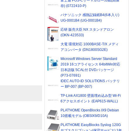
富士通 POS-Cサーマルロール紙(高保
存) (0722410-P)
パナソニック 感熱記録紙B4(6本入り)
UG-0001B4 (UG-0001B4)
応研 販売大臣 NX スタンドアロン
(OKN-423533)
大電 環境対応 1000BASE-T/X メディ
アコンバータ (DN1800SG2E)
Microsoft Windows Server Standard
2019 16コアライセンス 64bitWin対応
日本語版 5CAL付 DVDパッケージ
(P73-07691)
IDEC AUTO-ID SOLUTIONS バッテリ
ー BP-007 (BP-007)
TP-Link AX1800 壁面埋め込み型 Wi-Fi
6アクセスポイント (EAP615-WALL)
PLAT'HOME OpenBlocks IX9 Debian
10搭載モデル (OBSIX9/D10A)
PLAT'HOME EasyBlocks Syslog 120G
サブスクリプション(保守サービス) 1年