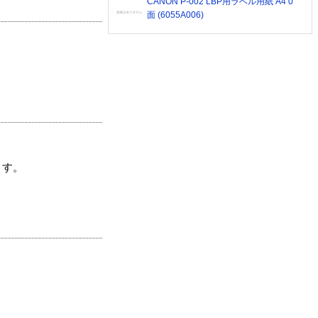
CANON P-002 LBP用ラベル用紙 A4 0
面 (6055A006)
ます。