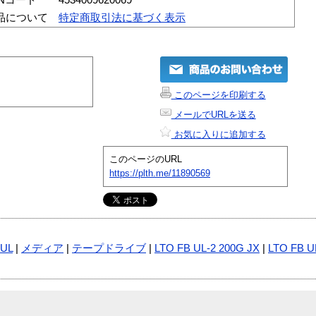
品について
特定商取引法に基づく表示
このページを印刷する
メールでURLを送る
お気に入りに追加する
このページのURL
https://plth.me/11890569
 UL
|
メディア
|
テープドライブ
|
LTO FB UL-2 200G JX
|
LTO FB U