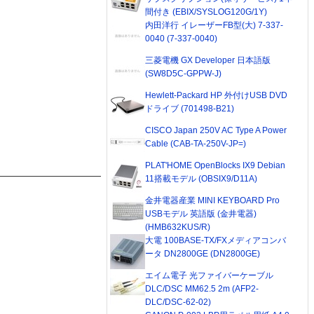
間付き (EBIX/SYSLOG120G/1Y)
内田洋行 イレーザーFB型(大) 7-337-
0040 (7-337-0040)
三菱電機 GX Developer 日本語版
(SW8D5C-GPPW-J)
Hewlett-Packard HP 外付けUSB DVD
ドライブ (701498-B21)
CISCO Japan 250V AC Type A Power
Cable (CAB-TA-250V-JP=)
PLAT'HOME OpenBlocks IX9 Debian
11搭載モデル (OBSIX9/D11A)
金井電器産業 MINI KEYBOARD Pro
USBモデル 英語版 (金井電器)
(HMB632KUS/R)
大電 100BASE-TX/FXメディアコンバ
ータ DN2800GE (DN2800GE)
エイム電子 光ファイバーケーブル
DLC/DSC MM62.5 2m (AFP2-
DLC/DSC-62-02)