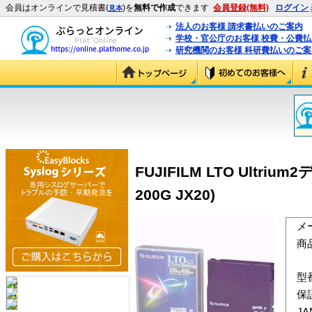
会員はオンラインで見積書(
)を
無料で作成
できます
会員登録(無料)
ログイン
見本
法人のお客様 請求書払いのご案内
学校・官公庁のお客様 校費・公費
研究機関のお客様 科研費払いのご案
FUJIFILM LTO Ultriu
200G JX20)
メ
商
型
保
J