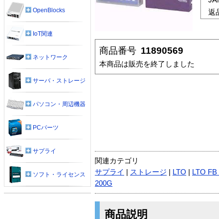
OpenBlocks
返
IoT関連
商品番号
11890569
ネットワーク
本商品は販売を終了しました
サーバ・ストレージ
パソコン・周辺機器
PCパーツ
サプライ
関連カテゴリ
サプライ
|
ストレージ
|
LTO
|
LTO FB
ソフト・ライセンス
200G
商品説明