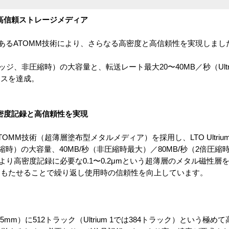
・高信頼ストレージメディア
実績のあるATOMM技術により、さらなる高密度と高信頼性を実現しまし
ートリッジ、非圧縮時）の大容量と、転送レート最大20〜40MB／秒（Ult
ンスを達成。
高密度記録と高信頼性を実現
MM技術（超薄層塗布型メタルメディア）を採用し、LTO Ultriu
倍圧縮時）の大容量、40MB/秒（非圧縮時最大）／80MB/秒（2倍圧
より高密度記録に必要な0.1〜0.2μmという超薄層のメタル磁性層
をもたせることで繰り返し使用時の信頼性を向上しています。
12.65mm）に512トラック（Ultrium 1では384トラック）という