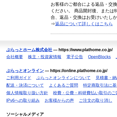
お客様のご都合による返品・交
ください。 商品開封後、または
合、返品・交換はお受けいたし
⇒
返品について詳しくはこちら
ぷらっとホーム株式会社
—
https://www.plathome.co.jp/
会社概要
株主・投資家情報
電子公告
OpenBlocks
ぷらっとオンライン
—
https://online.plathome.co.jp/
ご利用ガイド
ぷらっとオンラインについて
見積書・納
配送・決済について
よくあるご質問
特定商取引法に基
個人情報取り扱い方針
校費・公費・科研費払い取引のご
IPv6への取り組み
お客様からの声
ご注文の取り消し
ソーシャルメディア