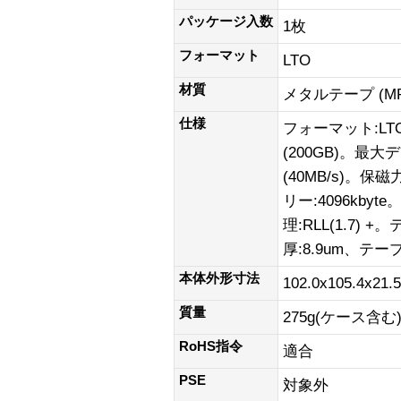
パッケージ入数
1枚
フォーマット
LTO
材質
メタルテープ (MP
仕様
フォーマット:LTO
(200GB)。最大
(40MB/s)。保磁
リー:4096kby
理:RLL(1.7) 
厚:8.9um、テープ
本体外形寸法
102.0x105.4x21
質量
275g(ケース含む
RoHS指令
適合
PSE
対象外