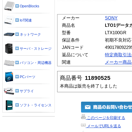
OpenBlocks
メーカー
SONY
IoT関連
商品名
LTO1デー
型番
LTX100GR
ネットワーク
保証条件
初期不良対応
JANコード
49017809229
サーバ・ストレージ
返品について
特定商取引法
関連
メーカー商品
パソコン・周辺機器
商品番号
11890525
PCパーツ
本商品は販売を終了しました
サプライ
ソフト・ライセンス
このページを印刷する
メールでURLを送る