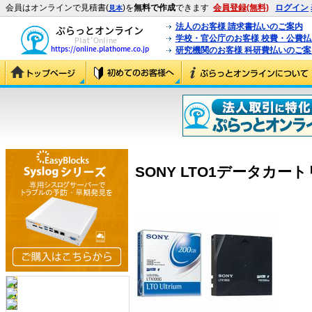
会員はオンラインで見積書(
)を
無料で作成
できます
会員登録(無料)
ログイン
見本
法人のお客様 請求書払いのご案内
学校・官公庁のお客様 校費・公費
研究機関のお客様 科研費払いのご案
SONY LTO1データカートリ