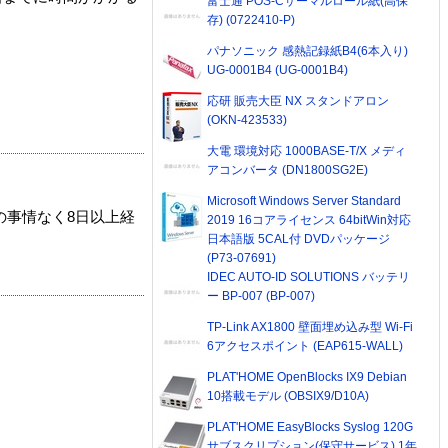
富士通 POS-Cサーマルロール紙(高保
存) (0722410-P)
パナソニック 感熱記録紙B4(6本入り)
UG-0001B4 (UG-0001B4)
応研 販売大臣 NX スタンドアロン
(OKN-423533)
大電 環境対応 1000BASE-T/X メディ
アコンバータ (DN1800SG2E)
Microsoft Windows Server Standard
の事情なく8日以上経
2019 16コアライセンス 64bitWin対応
日本語版 5CAL付 DVDパッケージ
(P73-07691)
IDEC AUTO-ID SOLUTIONS バッテリ
ー BP-007 (BP-007)
TP-Link AX1800 壁面埋め込み型 Wi-Fi
6アクセスポイント (EAP615-WALL)
PLAT'HOME OpenBlocks IX9 Debian
10搭載モデル (OBSIX9/D10A)
PLAT'HOME EasyBlocks Syslog 120G
サブスクリプション(保守サービス) 1年