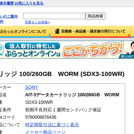
表示履歴
お気に入りを見る
払いのご案内
内
型番まとめ検索»
ッジ 100/260GB WORM (SDX3-100WR)
ーカー
SONY
品名
AIT-3データカートリッジ 100/260GB WORM
番
SDX3-100WR
証条件
初期不良対応１週間センドバック保証
ANコード
9760006876436
品について
特定商取引法に基づく表示
連
メーカー商品ページ