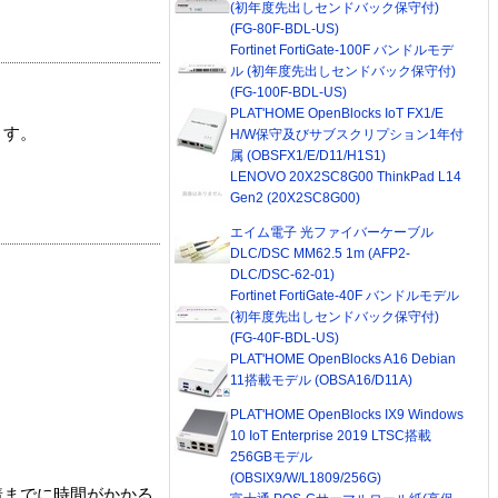
(初年度先出しセンドバック保守付)
(FG-80F-BDL-US)
Fortinet FortiGate-100F バンドルモデ
ル (初年度先出しセンドバック保守付)
(FG-100F-BDL-US)
PLAT'HOME OpenBlocks IoT FX1/E
ます。
H/W保守及びサブスクリプション1年付
属 (OBSFX1/E/D11/H1S1)
LENOVO 20X2SC8G00 ThinkPad L14
Gen2 (20X2SC8G00)
エイム電子 光ファイバーケーブル
DLC/DSC MM62.5 1m (AFP2-
DLC/DSC-62-01)
Fortinet FortiGate-40F バンドルモデル
(初年度先出しセンドバック保守付)
(FG-40F-BDL-US)
PLAT'HOME OpenBlocks A16 Debian
11搭載モデル (OBSA16/D11A)
PLAT'HOME OpenBlocks IX9 Windows
10 IoT Enterprise 2019 LTSC搭載
256GBモデル
(OBSIX9/W/L1809/256G)
着までに時間がかかる