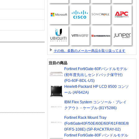
その他、多数のメーカー商品を取り扱ってます
注目の商品
Fortinet FortiGate-60Fバンドルモデル
(初年度先出しセンドバック保守付)
(FG-60F-BDL-US)
Hewlett-Packard HP LCD 8500 コンソ
ール (AF642A)
IBM Flex System コンソール・ブレイ
クアウト・ケーブル (81Y5286)
Fortinet Rack Mount Tray
(FortiGate40F/50E/60E/60F/61F/80E/8
0F/FS-108E) (SP-RACKTRAY-02)
Fortinet FortiGate-80F バンドルモデル