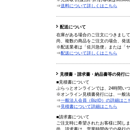
⇒
送料について詳しくはこちら
配送について
在庫がある場合のご注文につきまし
尚、複数の商品をご注文の場合、発
※配送業者は「佐川急便」または「
⇒
配送について詳しくはこちら
見積書・請求書・納品書等の発行に
■見積書について
ぷらっとオンラインでは、24時間い
※オンライン見積書発行には、一般法人
⇒
一般法人会員（BizID）の詳細はこ
⇒
見積書について詳細はこちら
■請求書について
ご注文時に希望されたお客様に関し
尚、請求書は、営業時間内での発行