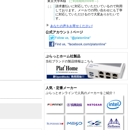
東京大学/K様
(ご利用期間2009年～)
“
請求書払いに対応していただいているので利用
しております。メールでの問い合わせにも丁寧
に対応していただけるので大変ありがたいで
す。
あなたの声をお寄せください!
公式アカウント / ページ
ぷらっとホーム社製品
当社ブランドの製品情報はこちら
人気・定番メーカー
ぷらっとオンラインで人気のメーカーをご紹介！