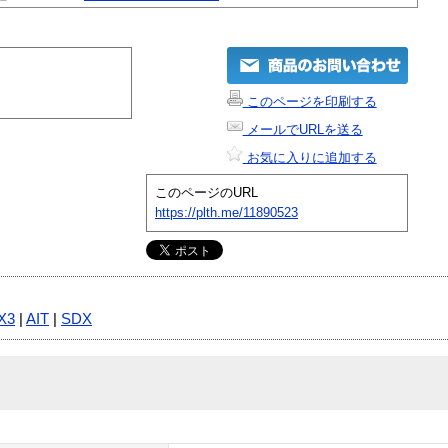
このページを印刷する
メールでURLを送る
お気に入りに追加する
このページのURL
https://plth.me/11890523
X3
|
AIT
|
SDX