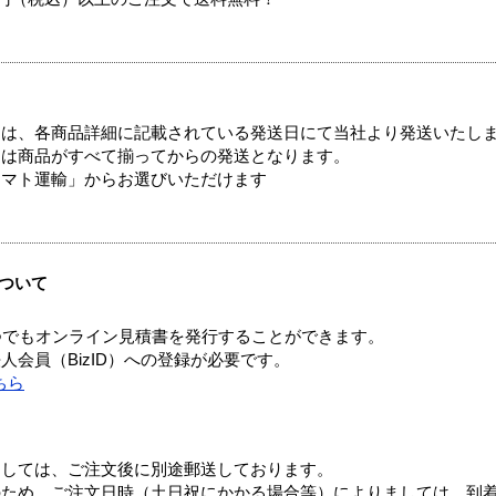
ては、各商品詳細に記載されている発送日にて当社より発送いたし
送は商品がすべて揃ってからの発送となります。
ヤマト運輸」からお選びいただけます
ついて
つでもオンライン見積書を発行することができます。
会員（BizID）への登録が必要です。
ちら
ましては、ご注文後に別途郵送しております。
のため、ご注文日時（土日祝にかかる場合等）によりましては、到