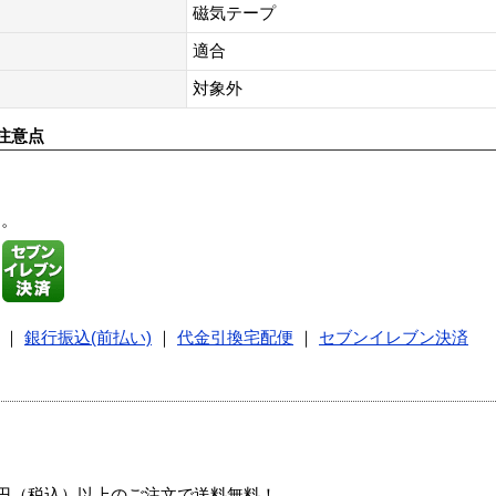
磁気テープ
適合
対象外
注意点
す。
｜
銀行振込(前払い)
｜
代金引換宅配便
｜
セブンイレブン決済
00円（税込）以上のご注文で送料無料！