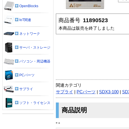
OpenBlocks
商品番号
11890523
IoT関連
本商品は販売を終了しました
ネットワーク
サーバ・ストレージ
パソコン・周辺機器
PCパーツ
関連カテゴリ
サプライ
サプライ
|
PCパーツ
|
SDX3-100
|
SD
ソフト・ライセンス
商品説明
” “