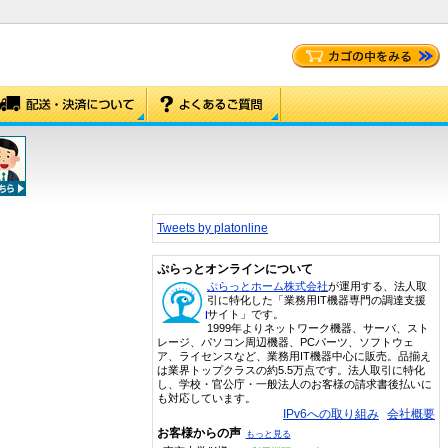
Tweets by platonline
ぷらっとオンラインについて
ぷらっとホーム株式会社
が運用する、法人取
引に特化した「業務用IT機器専門の調達支援
サイト」です。
1999年よりネットワーク機器、サーバ、スト
レージ、パソコン周辺機器、PCパーツ、ソフトウェ
ア、ライセンスなど、業務用IT機器中心に販売。品揃え
は業界トップクラスの約5.5万点です。法人取引に特化
し、学校・官公庁・一般法人のお客様の請求書後払いに
も対応しています。
IPv6への取り組み
会社概要
お客様からの声
もっと見る