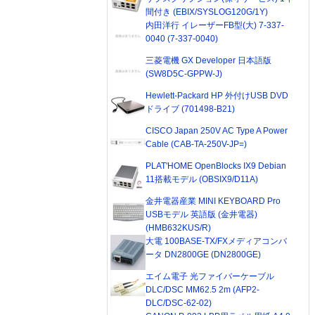
間付き (EBIX/SYSLOG120G/1Y)
内田洋行 イレーザーFB型(大) 7-337-
0040 (7-337-0040)
三菱電機 GX Developer 日本語版
(SW8D5C-GPPW-J)
Hewlett-Packard HP 外付けUSB DVD
ドライブ (701498-B21)
CISCO Japan 250V AC Type A Power
Cable (CAB-TA-250V-JP=)
PLAT'HOME OpenBlocks IX9 Debian
11搭載モデル (OBSIX9/D11A)
金井電器産業 MINI KEYBOARD Pro
USBモデル 英語版 (金井電器)
(HMB632KUS/R)
大電 100BASE-TX/FXメディアコンバ
ータ DN2800GE (DN2800GE)
エイム電子 光ファイバーケーブル
DLC/DSC MM62.5 2m (AFP2-
DLC/DSC-62-02)