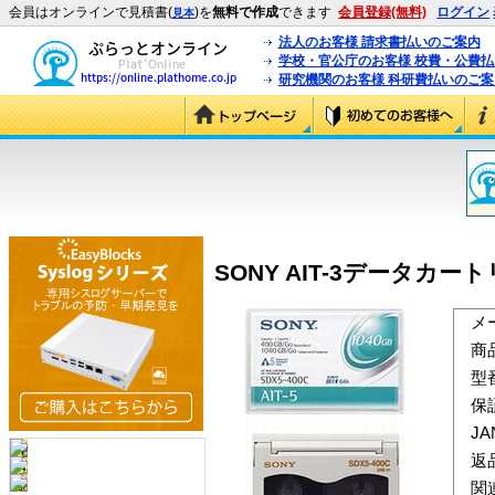
会員はオンラインで見積書(
)を
無料で作成
できます
会員登録(無料)
ログイン
見本
法人のお客様 請求書払いのご案内
学校・官公庁のお客様 校費・公費
研究機関のお客様 科研費払いのご案
SONY AIT-3データカートリ
メ
商
型
保
J
返
関