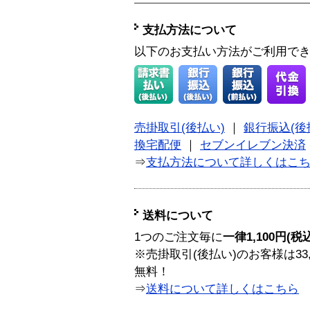
支払方法について
以下のお支払い方法がご利用で
売掛取引(後払い)
｜
銀行振込(後
換宅配便
｜
セブンイレブン決済
⇒
支払方法について詳しくはこ
送料について
1つのご注文毎に
一律1,100円(税
※売掛取引(後払い)のお客様は33
無料！
⇒
送料について詳しくはこちら