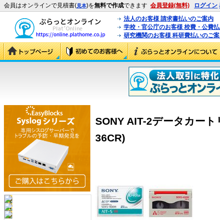
会員はオンラインで見積書(
)を
無料で作成
できます
会員登録(無料)
ログイン
見本
法人のお客様 請求書払いのご案内
学校・官公庁のお客様 校費・公費
研究機関のお客様 科研費払いのご案
SONY AIT-2データカートリッ
36CR)